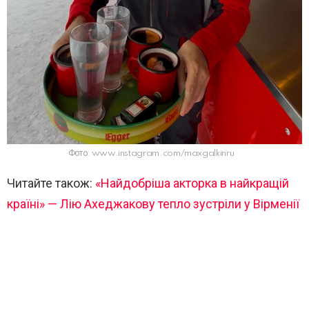
Фото: www.instagram.com/maxgalkinru
Читайте також:
«Найдобріша акторка в найкращій
країні» — Лію Ахеджакову тепло зустріли у Вірменії