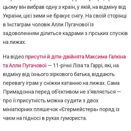
цьому він вибрав одну з країн, у якій, на відміну від
України, цієї зими не бракує снігу. На своїй сторінці
в Інстаграм чоловік Алли Пугачової із
задоволенням ділиться кадрами з гірських спусків
на лижах.
На відео
присутні й діти-двійнята Максима Галкіна
та Алли Пугачової
— 11-річні Ліза та Гаррі, які, на
відміну від їхнього зіркового батька, віддають
перевагу іграм у сніжки катанню на лижах. Сама
Примадонна перед об’єктивом не з’являється —
про її присутність можна судити з двох
мініатюрних пляшечок «Єгермейстера» поряд із
чаєм на підносі в руках гумориста.