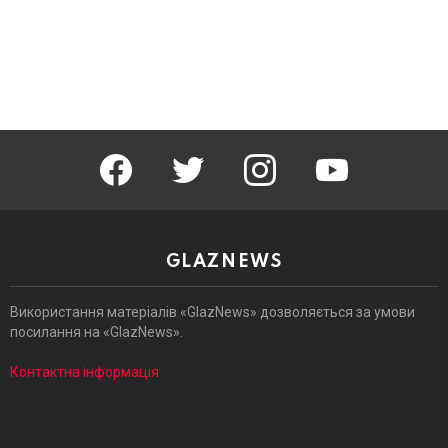
facebook
twitter
instagram
youtube
GLAZNEWS
Використання матеріалів «GlazNews» дозволяється за умови
посилання на «GlazNews».
Контактна інформація