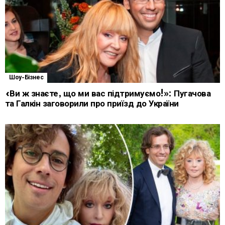
Шоу-Бізнес
«Ви ж знаєте, що ми вас підтримуємо!»: Пугачова
та Галкін заговорили про приїзд до України