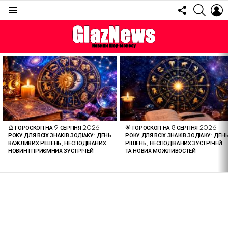
FOLLOW
SEARC
L
US
Menu
ОСТАННІ
СТАТТІ
🔮 ГОРОСКОП НА 9 СЕРПНЯ 2026
🌟 ГОРОСКОП НА 8 СЕРПНЯ 2026
РОКУ ДЛЯ ВСІХ ЗНАКІВ ЗОДІАКУ: ДЕНЬ
РОКУ ДЛЯ ВСІХ ЗНАКІВ ЗОДІАКУ: ДЕН
ВАЖЛИВИХ РІШЕНЬ, НЕСПОДІВАНИХ
РІШЕНЬ, НЕСПОДІВАНИХ ЗУСТРІЧЕЙ
НОВИН І ПРИЄМНИХ ЗУСТРІЧЕЙ
ТА НОВИХ МОЖЛИВОСТЕЙ