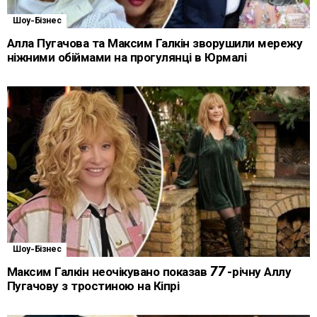
Шоу-Бізнес
Алла Пугачова та Максим Галкін зворушили мережу
ніжними обіймами на прогулянці в Юрмалі
Шоу-Бізнес
Максим Галкін неочікувано показав 77-річну Аллу
Пугачову з тростиною на Кіпрі