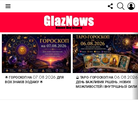
FOLLOW
SEARC
L
US
Menu
ОСТАННІ
СТАТТІ
🌟 ГОРОСКОП НА 07.08.2026 ДЛЯ
🔮 ТАРО-ГОРОСКОП НА 06.08.2026
ВСІХ ЗНАКІВ ЗОДІАКУ 🌟
ДЕНЬ ВАЖЛИВИХ РІШЕНЬ, НОВИХ
МОЖЛИВОСТЕЙ І ВНУТРІШНЬОЇ СИЛИ