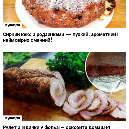
Кулінарія
Сирний кекс з родзинками — пухкий, ароматний і
неймовірно смачний!
Кулінарія
Рулет з індички у фользі – соковита домашня