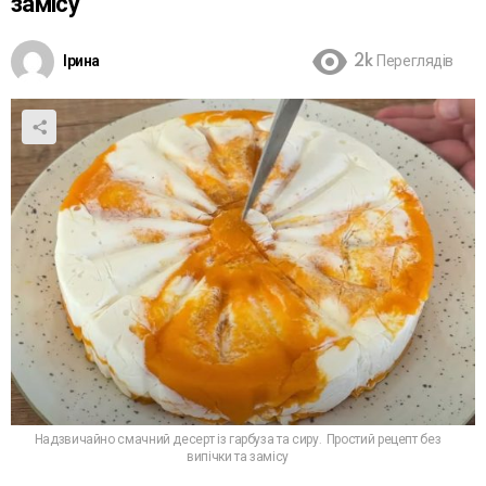
замісу
Ірина
2k
Переглядів
Надзвичайно смачний десерт із гарбуза та сиру. Простий рецепт без
випічки та замісу