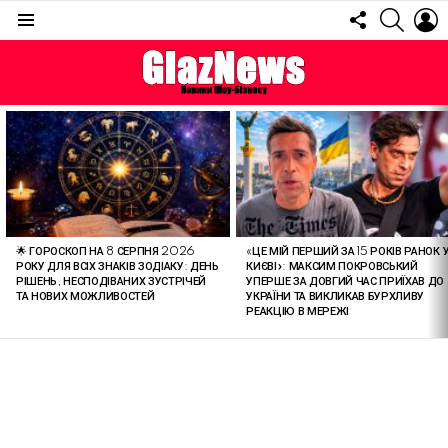
FOLLOW
SEARC
L
US
Menu
ОСТАННІ
СТАТТІ
🌟 ГОРОСКОП НА 8 СЕРПНЯ 2026
«ЦЕ МІЙ ПЕРШИЙ ЗА 15 РОКІВ РАНОК 
РОКУ ДЛЯ ВСІХ ЗНАКІВ ЗОДІАКУ: ДЕНЬ
КИЄВІ»: МАКСИМ ПОКРОВСЬКИЙ
РІШЕНЬ, НЕСПОДІВАНИХ ЗУСТРІЧЕЙ
УПЕРШЕ ЗА ДОВГИЙ ЧАС ПРИЇХАВ ДО
ТА НОВИХ МОЖЛИВОСТЕЙ
УКРАЇНИ ТА ВИКЛИКАВ БУРХЛИВУ
РЕАКЦІЮ В МЕРЕЖІ