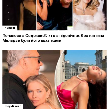
Новини
Почалося з Сєдокової: хто з підопічних Костянтина
Меладзе були його коханками
Шоу-Бізнес