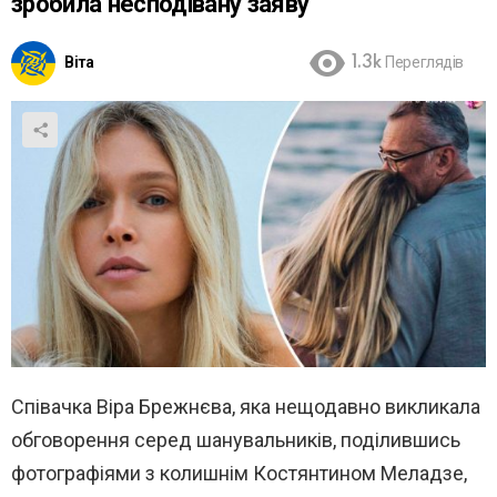
зробила несподівану заяву
Віта
1.3k
Переглядів
Співачка Віра Брежнєва, яка нещодавно викликала
обговорення серед шанувальників, поділившись
фотографіями з колишнім Костянтином Меладзе,