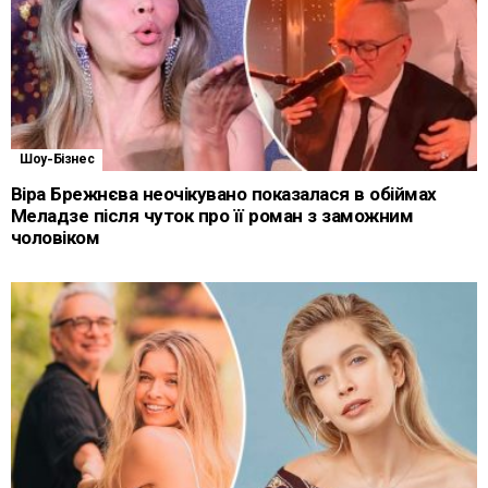
Шоу-Бізнес
Віра Брежнєва неочікувано показалася в обіймах
Меладзе після чуток про її роман з заможним
чоловіком