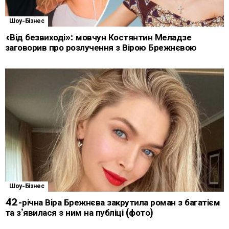
Шоу-Бізнес
«Від безвиході»: мовчун Костянтин Меладзе
заговорив про розлучення з Вірою Брежнєвою
Шоу-Бізнес
42-річна Віра Брежнєва закрутила роман з багатієм
та з’явилася з ним на публіці (фото)