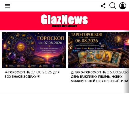
FOLLOW
SEARC
L
US
Menu
ОСТАННІ
СТАТТІ
🌟 ГОРОСКОП НА 07.08.2026 ДЛЯ
🔮 ТАРО-ГОРОСКОП НА 06.08.2026
ВСІХ ЗНАКІВ ЗОДІАКУ 🌟
ДЕНЬ ВАЖЛИВИХ РІШЕНЬ, НОВИХ
МОЖЛИВОСТЕЙ І ВНУТРІШНЬОЇ СИЛИ