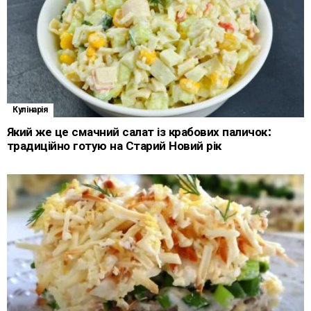
Кулінарія
Який же це смачний салат із крабових паличок:
традиційно готую на Старий Новий рік