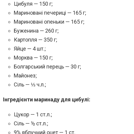
Цибуля — 150 г;
Мариновані печериці — 165 г;
Мариновані опеньки — 165 г;
Буженина — 260 г;
Картопля — 350 г;
Яйце — 4 шт.;
Морква — 150 г;
Болгарський перець — 30 г;
Майонез;
Сіль — ⅓ ч.л.;
Інгредієнти маринаду для цибулі:
Цукор — 1 ст.л.;
Сіль — ½ ст.л.;
9% яблучний оцет — 1 ст.