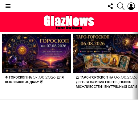
FOLLOW
SEARC
L
US
Menu
ОСТАННІ
СТАТТІ
🌟 ГОРОСКОП НА 07.08.2026 ДЛЯ
🔮 ТАРО-ГОРОСКОП НА 06.08.2026
ВСІХ ЗНАКІВ ЗОДІАКУ 🌟
ДЕНЬ ВАЖЛИВИХ РІШЕНЬ, НОВИХ
МОЖЛИВОСТЕЙ І ВНУТРІШНЬОЇ СИЛИ