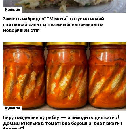
Кулінарія
Замість набридлої “Мімози” готуємо новий
святковий салат із незвичайним смаком на
Новорічний стіл
Кулінарія
Беру найдешевшу рибку — а виходить делікатес!
Домашня кілька в томаті без борошна, без гіркоти і