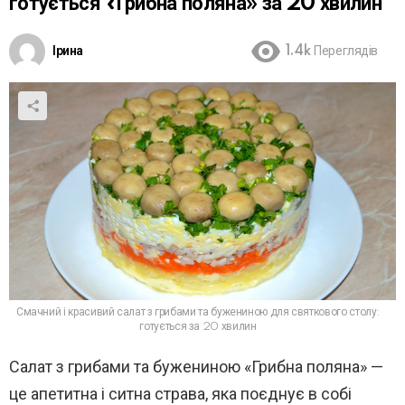
готується «Грибна поляна» за 20 хвилин
Ірина
1.4k
Переглядів
Смачний і красивий салат з грибами та бужениною для святкового столу:
готується за 20 хвилин
Салат з грибами та бужениною «Грибна поляна» —
це апетитна і ситна страва, яка поєднує в собі