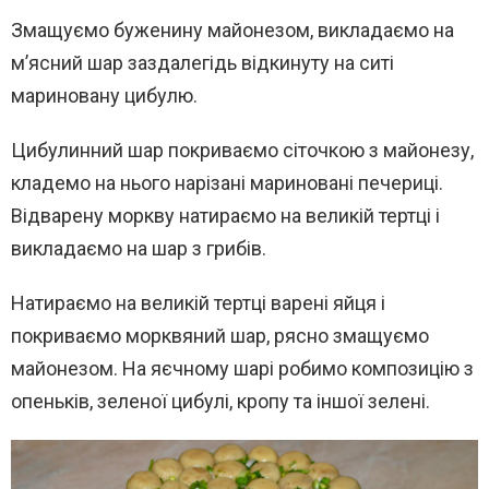
Змащуємо буженину майонезом, викладаємо на
м’ясний шар заздалегідь відкинуту на ситі
мариновану цибулю.
Цибулинний шар покриваємо сіточкою з майонезу,
кладемо на нього нарізані мариновані печериці.
Відварену моркву натираємо на великій тертці і
викладаємо на шар з грибів.
Натираємо на великій тертці варені яйця і
покриваємо морквяний шар, рясно змащуємо
майонезом. На яєчному шарі робимо композицію з
опеньків, зеленої цибулі, кропу та іншої зелені.