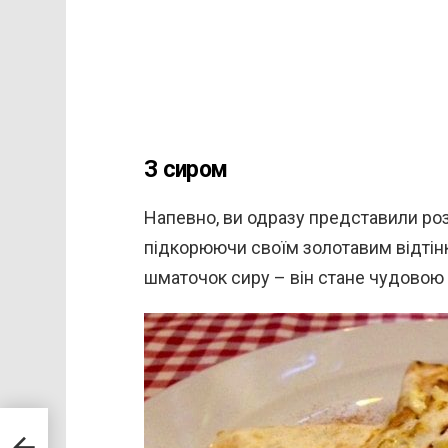
З сиром
Напевно, ви одразу представили роз
підкорюючи своїм золотавим відтін
шматочок сиру – він стане чудовою
овий