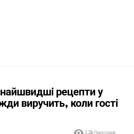
 найшвидші рецепти у
жди виручить, коли гості
1.3k
Переглядів