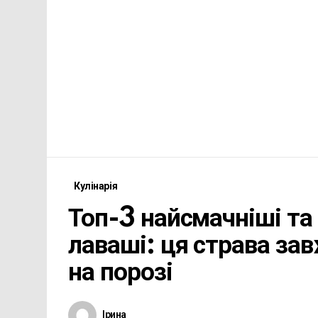
Кулінарія
Топ-3 найсмачніші та
лаваші: ця страва зав
на порозі
Ірина