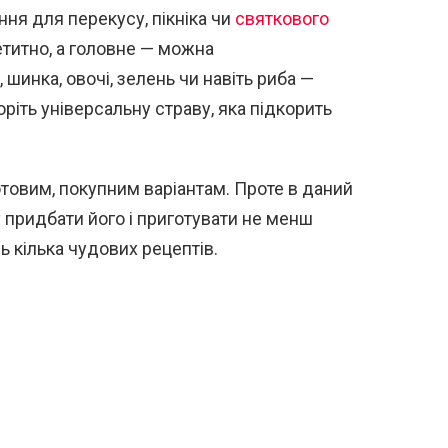
ння для перекусу, пікніка чи
святкового
етитно, а головне — можна
шинка, овочі, зелень чи навіть риба —
оріть універсальну страву, яка підкорить
отовим, покупним варіантам. Проте в даний
у придбати його і приготувати не менш
ь кілька чудових рецептів.