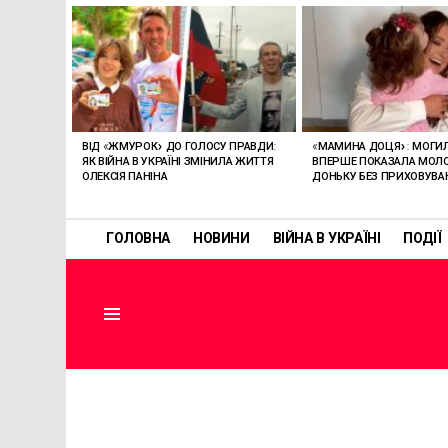
ОСТАННІ
СТАТТІ
ВІД «ЖМУРОК» ДО ГОЛОСУ ПРАВДИ:
«МАМИНА ДОЦЯ»: МОГИ
ЯК ВІЙНА В УКРАЇНІ ЗМІНИЛА ЖИТТЯ
ВПЕРШЕ ПОКАЗАЛА МО
ОЛЕКСІЯ ПАНІНА
ДОНЬКУ БЕЗ ПРИХОВУВА
ГОЛОВНА
НОВИНИ
ВІЙНА В УКРАЇНІ
ПОДІЇ
Menu