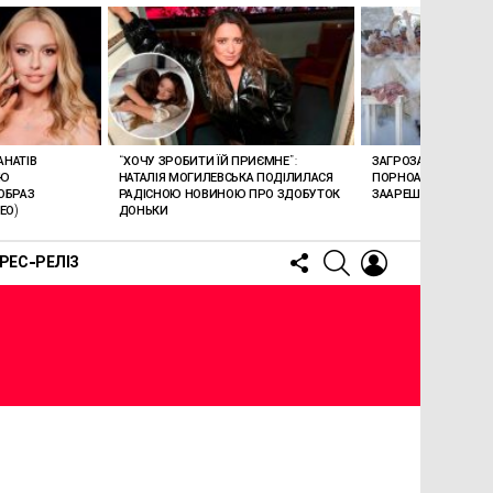
АНАТІВ
“ХОЧУ ЗРОБИТИ ЇЙ ПРИЄМНЕ”:
ЗАГРОЗА 15 РОКІВ В’
ОЮ
НАТАЛІЯ МОГИЛЕВСЬКА ПОДІЛИЛАСЯ
ПОРНОАКТОРКА БОН
ОБРАЗ
РАДІСНОЮ НОВИНОЮ ПРО ЗДОБУТОК
ЗААРЕШТОВАНА НА Б
ЕО)
ДОНЬКИ
FOLLOW
SEARCH
LOGIN
РЕС-РЕЛІЗ
US