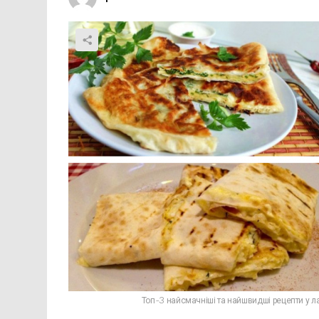
Топ-3 найсмачніші та найшвидші рецепти у лав