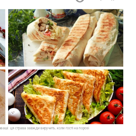
аші: ця страва завжди виручить, коли гості на порозі