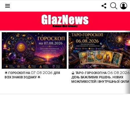
FOLLOW
SEARC
L
US
Menu
ОСТАННІ
СТАТТІ
🌟 ГОРОСКОП НА 07.08.2026 ДЛЯ
🔮 ТАРО-ГОРОСКОП НА 06.08.2026
ВСІХ ЗНАКІВ ЗОДІАКУ 🌟
ДЕНЬ ВАЖЛИВИХ РІШЕНЬ, НОВИХ
МОЖЛИВОСТЕЙ І ВНУТРІШНЬОЇ СИЛИ