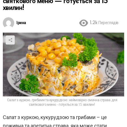
святкового меню — готується за 15
хвилин!
Ірина
1.2k
Переглядів
Салат з куркою, грибами та кукурудзою: неймовірно смачна страва для
святкового меню - готується за 15 хвилин!
Салат з куркою, кукурудзою та грибами – це
поживна та апетитна страва, яка може стати