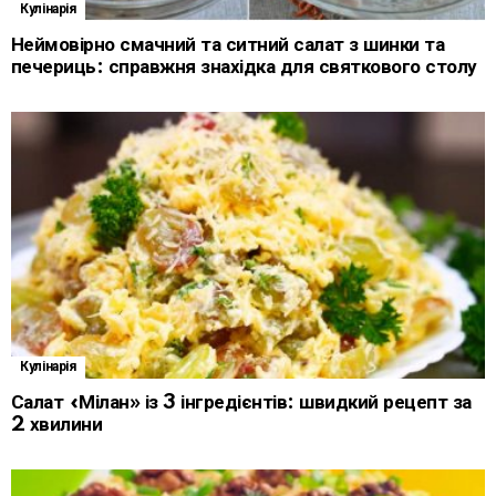
Кулінарія
Неймовірно смачний та ситний салат з шинки та
печериць: справжня знахідка для святкового столу
Кулінарія
Салат «Мілан» із 3 інгредієнтів: швидкий рецепт за
2 хвилини