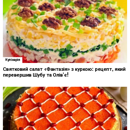
Кулінарія
Святковий салат «Фантазія» з куркою: рецепт, який
перевершив Шубу та Олів’є!