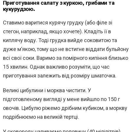
Приготування салату з куркою, грибами та
кукурудзою.
Ставимо варитися курячу грудку (або філе зі
стегон, наприклад, якщо хочете). Кладіть її в
киплячу воду. Тоді грудка вийде соковитою та
дуже м’якою, тому що не встигне віддати бульйону
всі свої соки. Варимо за помірного кипіння близько
15 хвилин. Однак важливо розуміти, що час
приготування залежить від розміру шматочка.
Великі цибулини і морква чистити. У
підготовленому вигляді у мене вийшло по 150 г
овочів. Цибулю ріжемо дрібним кубиком, а моркву
подрібнюємо на великій тертці.
У сковороду наливаємо половину (40 мілілітрів)