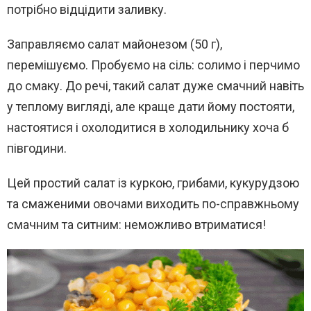
потрібно відцідити заливку.
Заправляємо салат майонезом (50 г),
перемішуємо. Пробуємо на сіль: солимо і перчимо
до смаку. До речі, такий салат дуже смачний навіть
у теплому вигляді, але краще дати йому постояти,
настоятися і охолодитися в холодильнику хоча б
півгодини.
Цей простий салат із куркою, грибами, кукурудзою
та смаженими овочами виходить по-справжньому
смачним та ситним: неможливо втриматися!