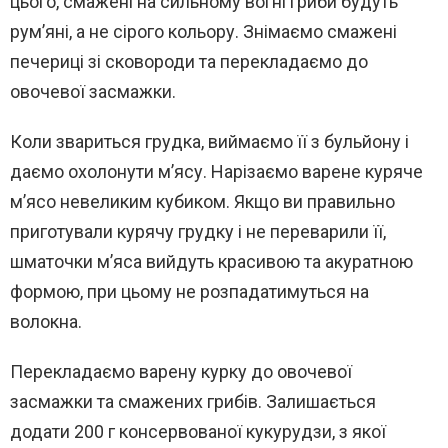
цього, смажені на сильному вогні гриби будуть
рум’яні, а не сірого кольору. Знімаємо смажені
печериці зі сковороди та перекладаємо до
овочевої засмажки.
Коли звариться грудка, виймаємо її з бульйону і
даємо охолонути м’ясу. Нарізаємо варене куряче
м’ясо невеликим кубиком. Якщо ви правильно
приготували курячу грудку і не переварили її,
шматочки м’яса вийдуть красивою та акуратною
формою, при цьому не розпадатимуться на
волокна.
Перекладаємо варену курку до овочевої
засмажки та смажених грибів. Залишається
додати 200 г консервованої кукурудзи, з якої