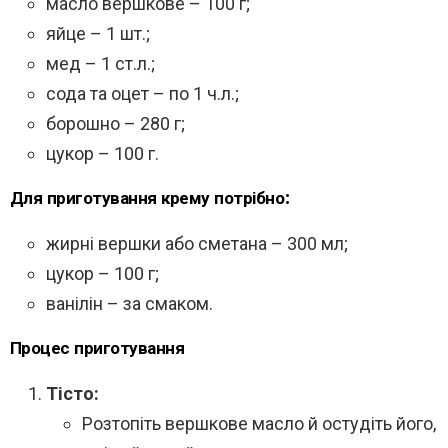
масло вершкове – 100 г;
яйце – 1 шт.;
мед – 1 ст.л.;
сода та оцет – по 1 ч.л.;
борошно – 280 г;
цукор – 100 г.
Для приготування крему потрібно:
жирні вершки або сметана – 300 мл;
цукор – 100 г;
ванілін – за смаком.
Процес приготування
Тісто:
Розтопіть вершкове масло й остудіть його,