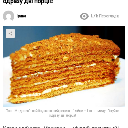
одразу дві порції!
Ірина
1.7k
Переглядів
Торт "Медовик": найбюджетніший рецепт - 1 яйце + 1 ст.л. меду. Готуйте
одразу дві порції!