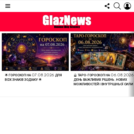
FOLLOW
SEARC
L
US
Menu
ОСТАННІ
СТАТТІ
🌟 ГОРОСКОП НА 07.08.2026 ДЛЯ
🔮 ТАРО-ГОРОСКОП НА 06.08.2026
ВСІХ ЗНАКІВ ЗОДІАКУ 🌟
ДЕНЬ ВАЖЛИВИХ РІШЕНЬ, НОВИХ
МОЖЛИВОСТЕЙ І ВНУТРІШНЬОЇ СИЛИ