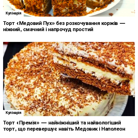
Кулінарія
Торт «Медовий Пух» без розкочування коржів —
ніжний, смачний і напрочуд простий
Кулінарія
Торт «Премія» — найніжніший та найвологіший
торт, що перевершує навіть Медовик і Наполеон