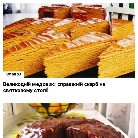
Кулінарія
Великодній медовик: справжній скарб на
святковому столі!