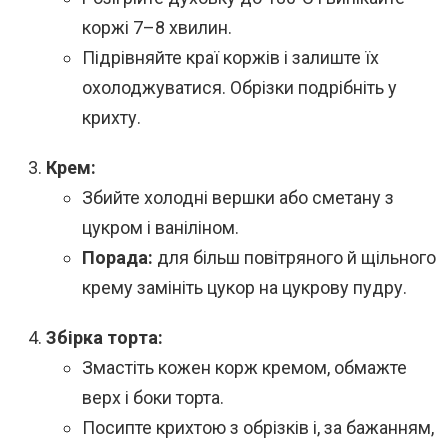
коржі 7–8 хвилин.
Підрівняйте краї коржів і залиште їх
охолоджуватися. Обрізки подрібніть у
крихту.
Крем:
Збийте холодні вершки або сметану з
цукром і ваніліном.
Порада:
для більш повітряного й щільного
крему замініть цукор на цукрову пудру.
Збірка торта:
Змастіть кожен корж кремом, обмажте
верх і боки торта.
Посипте крихтою з обрізків і, за бажанням,