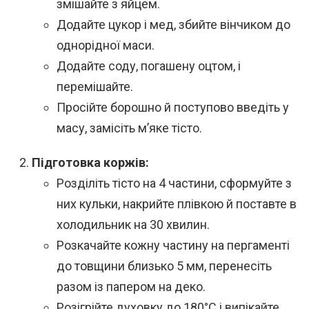
змішайте з яйцем.
Додайте цукор і мед, збийте вінчиком до
однорідної маси.
Додайте соду, погашену оцтом, і
перемішайте.
Просійте борошно й поступово введіть у
масу, замісіть м’яке тісто.
Підготовка коржів:
Розділіть тісто на 4 частини, сформуйте з
них кульки, накрийте плівкою й поставте в
холодильник на 30 хвилин.
Розкачайте кожну частину на пергаменті
до товщини близько 5 мм, перенесіть
разом із папером на деко.
Розігрійте духовку до 180°C і випікайте