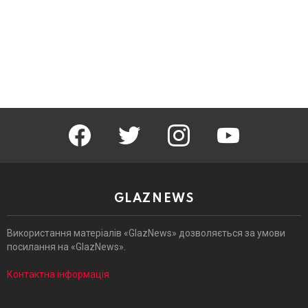
facebook
twitter
instagram
youtube
GLAZNEWS
Використання матеріалів «GlazNews» дозволяється за умови
посилання на «GlazNews».
Контактна інформація