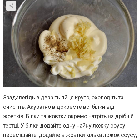
Заздалегідь відваріть яйця круто, охолодіть та
очистіть. Акуратно відокремте всі білки від
жовтків. Білки та жовтки окремо натріть на дрібній
тертці. У білки додайте одну чайну ложку соусу,
перемішайте, додайте в жовтки кілька ложок соусу,