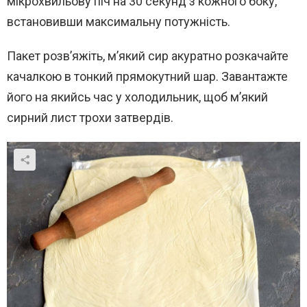
мікрохвильову піч на 30 секунд з кожного боку,
встановивши максимальну потужність.
Пакет розв’яжіть, м’який сир акуратно розкачайте
качалкою в тонкий прямокутний шар. Завантажте
його на якийсь час у холодильник, щоб м’який
сирний лист трохи затвердів.