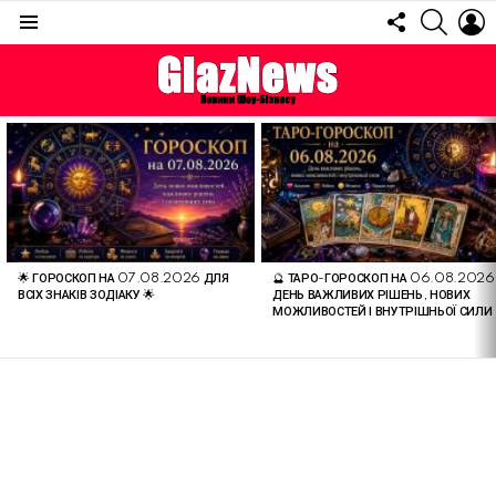
FOLLOW
SEARC
L
US
Menu
ОСТАННІ
СТАТТІ
🌟 ГОРОСКОП НА 07.08.2026 ДЛЯ
🔮 ТАРО-ГОРОСКОП НА 06.08.2026
ВСІХ ЗНАКІВ ЗОДІАКУ 🌟
ДЕНЬ ВАЖЛИВИХ РІШЕНЬ, НОВИХ
МОЖЛИВОСТЕЙ І ВНУТРІШНЬОЇ СИЛИ