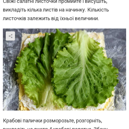
Свіжі салатні листочки промийте і висушіть,
викладіть кілька листів на начинку. Кількість
листочків залежить від їхньої величини.
Крабові палички розморозьте, розгорніть,