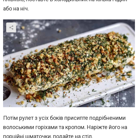
або на ніч.
Потім рулет з усіх боків присипте подрібненими
волоськими горіхами та кропом. Наріжте його на
порційні шматочки, подайте на стіл.