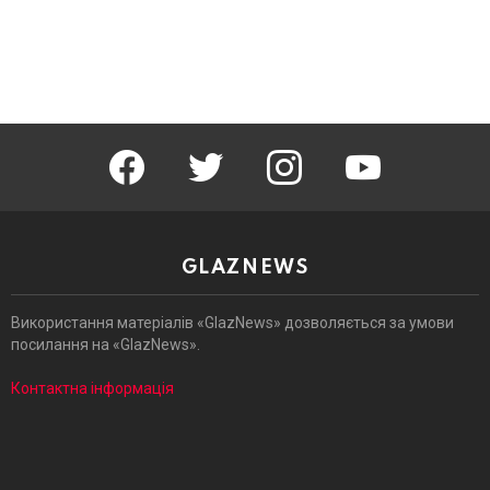
facebook
twitter
instagram
youtube
GLAZNEWS
Використання матеріалів «GlazNews» дозволяється за умови
посилання на «GlazNews».
Контактна інформація