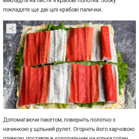
викладіть на листя 4 крабові полотна. Збоку
покладете ще дві цілі крабові палички.
Допомагаючи пакетом, поверніть полотно з
начинкою у щільний рулет. Огорніть його харчовою
плівкою, поставте в холодильник на кілька годин