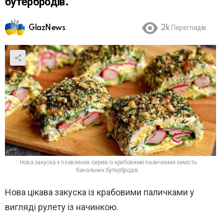
бутербродів.
GlazNews
2k
Переглядів
Нова закуска з плавлених сирків із крабовими паличками замість
банальних бутербродів.
Нова цікава закуска із крабовими паличками у
вигляді рулету із начинкою.