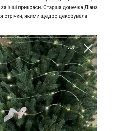
 за інші прикраси. Старша донечка Діана
вої стрічки, якими щедро декорувала