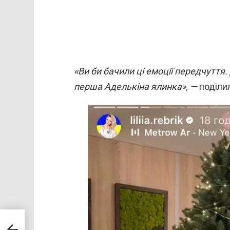
«Ви би бачили ці емоції передчуття
перша Аделькіна ялинка», —
поділил