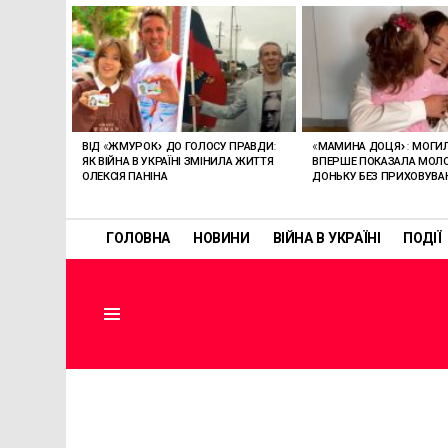
ОСТАННІ
СТАТТІ
ВІД «ЖМУРОК» ДО ГОЛОСУ ПРАВДИ:
«МАМИНА ДОЦЯ»: МОГИ
ЯК ВІЙНА В УКРАЇНІ ЗМІНИЛА ЖИТТЯ
ВПЕРШЕ ПОКАЗАЛА МО
ОЛЕКСІЯ ПАНІНА
ДОНЬКУ БЕЗ ПРИХОВУВА
ГОЛОВНА
НОВИНИ
ВІЙНА В УКРАЇНІ
ПОДІЇ
Menu