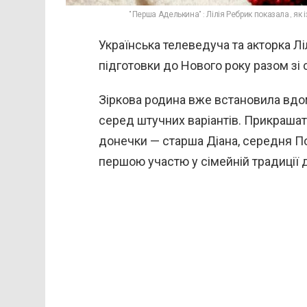
"Перша Аделькина": Лілія Ребрик показала, як 
Українська телеведуча та акторка Л
підготовки до Нового року разом зі
Зіркова родина вже встановила вдом
серед штучних варіантів. Прикрашати
донечки — старша Діана, середня По
першою участю у сімейній традиції 