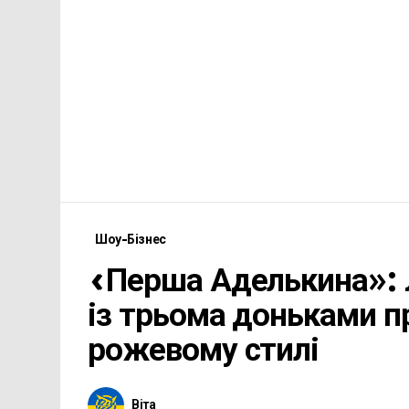
Шоу-Бізнес
«Перша Аделькина»: Л
із трьома доньками п
рожевому стилі
Віта