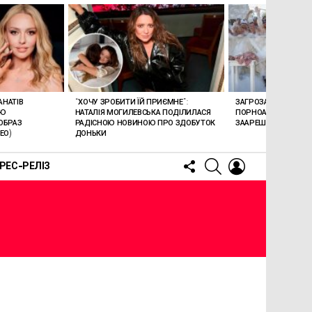
АНАТІВ
“ХОЧУ ЗРОБИТИ ЇЙ ПРИЄМНЕ”:
ЗАГРОЗА 15 РОКІВ В’
ОЮ
НАТАЛІЯ МОГИЛЕВСЬКА ПОДІЛИЛАСЯ
ПОРНОАКТОРКА БОН
ОБРАЗ
РАДІСНОЮ НОВИНОЮ ПРО ЗДОБУТОК
ЗААРЕШТОВАНА НА Б
ЕО)
ДОНЬКИ
FOLLOW
SEARCH
LOGIN
РЕС-РЕЛІЗ
US