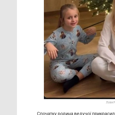
Лілія 
Спочатку родина ведучої прикрасил