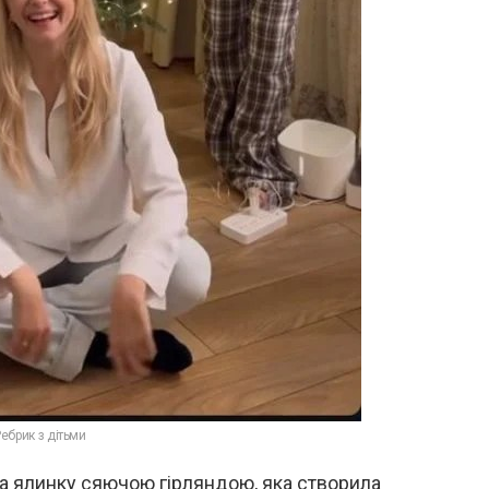
Ребрик з дітьми
а ялинку сяючою гірляндою, яка створила