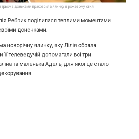
із трьома доньками прикрасила ялинку в рожевому стилі
ілія Ребрик поділилася теплими моментами
 своїми донечками.
а новорічну ялинку, яку Лілія обрала
 її телеведучій допомагали всі три
ліна та маленька Адель, для якої це стало
декорування.