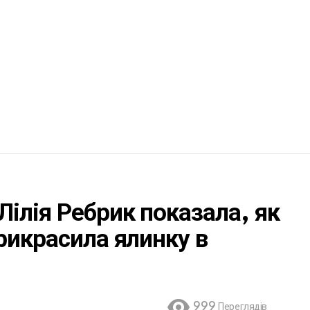
ілія Ребрик показала, як
рикрасила ялинку в
999
Переглядів