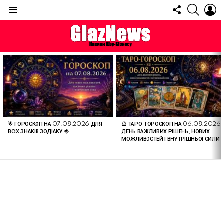
FOLLOW
SEARC
L
US
Menu
ОСТАННІ
СТАТТІ
🌟 ГОРОСКОП НА 07.08.2026 ДЛЯ
🔮 ТАРО-ГОРОСКОП НА 06.08.2026
ВСІХ ЗНАКІВ ЗОДІАКУ 🌟
ДЕНЬ ВАЖЛИВИХ РІШЕНЬ, НОВИХ
МОЖЛИВОСТЕЙ І ВНУТРІШНЬОЇ СИЛИ