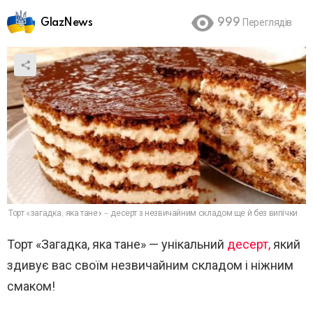
GlazNews
999
Переглядів
Торт «загадка, яка тане» – десерт з незвичайним складом ще й без випічки
Торт «Загадка, яка тане» — унікальний
десерт,
який
здивує вас своїм незвичайним складом і ніжним
смаком!