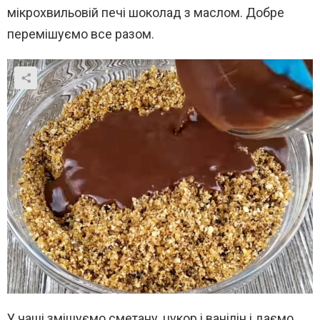
мікрохвильовій печі шоколад з маслом. Добре
перемішуємо все разом.
У чаші змішуємо сметану, цукор і ванілін і даємо