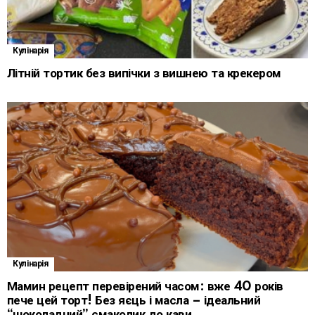
Кулінарія
Літній тортик без випічки з вишнею та крекером
Кулінарія
Мамин рецепт перевірений часом: вже 40 років
пече цей торт! Без яєць і масла – ідеальний
“шоколадний” смаколик до кави