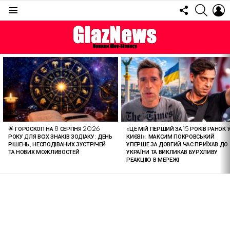
FOLLOW
SEARC
L
US
Menu
ОСТАННІ
СТАТТІ
🌟 ГОРОСКОП НА 8 СЕРПНЯ 2026
«ЦЕ МІЙ ПЕРШИЙ ЗА 15 РОКІВ РАНОК 
РОКУ ДЛЯ ВСІХ ЗНАКІВ ЗОДІАКУ: ДЕНЬ
КИЄВІ»: МАКСИМ ПОКРОВСЬКИЙ
РІШЕНЬ, НЕСПОДІВАНИХ ЗУСТРІЧЕЙ
УПЕРШЕ ЗА ДОВГИЙ ЧАС ПРИЇХАВ ДО
ТА НОВИХ МОЖЛИВОСТЕЙ
УКРАЇНИ ТА ВИКЛИКАВ БУРХЛИВУ
РЕАКЦІЮ В МЕРЕЖІ