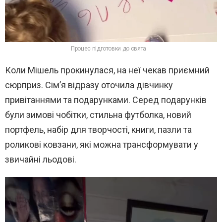
Процес підготовки до свята
Коли Мішель прокинулася, на неї чекав приємний
сюрприз. Сім’я відразу оточила дівчинку
привітаннями та подарунками. Серед подарунків
були зимові чобітки, стильна футболка, новий
портфель, набір для творчості, книги, пазли та
роликові ковзани, які можна трансформувати у
звичайні льодові.
В
и
д