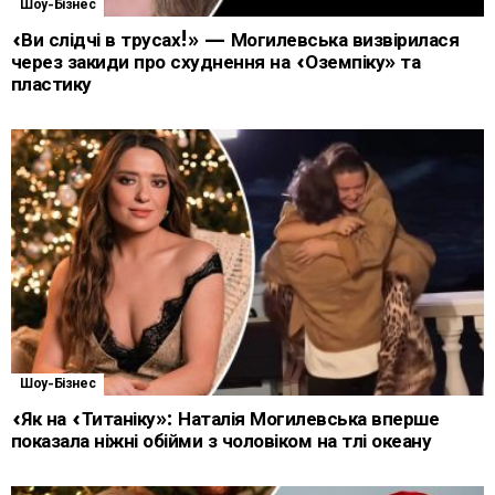
Шоу-Бізнес
«Ви слідчі в трусах!» — Могилевська визвірилася
через закиди про схуднення на «Оземпіку» та
пластику
Шоу-Бізнес
«Як на «Титаніку»: Наталія Могилевська вперше
показала ніжні обійми з чоловіком на тлі океану