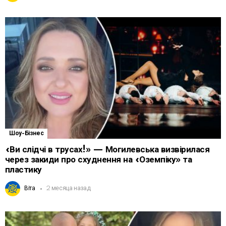
Шоу-Бізнес
«Ви слідчі в трусах!» — Могилевська визвірилася
через закиди про схуднення на «Оземпіку» та
пластику
Віта
2 месяца назад