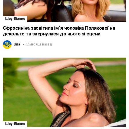
Шоу-Бізнес
Єфросиніна засвітила ім’я чоловіка Полякової на
декольте та звернулася до нього зі сцени
Віта
2 месяца назад
Шоу-Бізнес