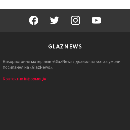
facebook
twitter
instagram
youtube
GLAZNEWS
Використання матеріалів «GlazNews» дозволяється за умови
посилання на «GlazNews».
Контактна інформація