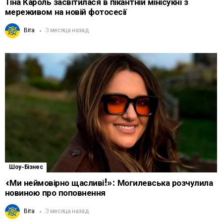
Тіна Кароль засвітилася в пікантній мінісукні з
мереживом на новій фотосесії
Віта
3 месяца назад
Шоу-Бізнес
«Ми неймовірно щасливі!»: Могилевська розчулила
новиною про поповнення
Віта
3 месяца назад