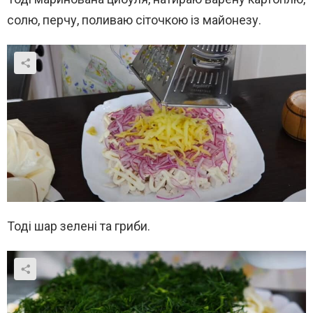
солю, перчу, поливаю сіточкою із майонезу.
Тоді шар зелені та гриби.