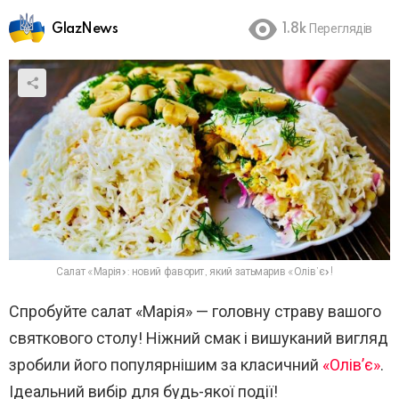
GlazNews
1.8k
Переглядів
Салат «Марія»: новий фаворит, який затьмарив «Олів’є»!
Спробуйте салат «Марія» — головну страву вашого
святкового столу! Ніжний смак і вишуканий вигляд
зробили його популярнішим за класичний
«Олів’є»
.
Ідеальний вибір для будь-якої події!