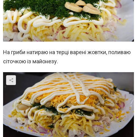
На гриби натираю на терці варені жовтки, поливаю
сіточкою із майонезу.