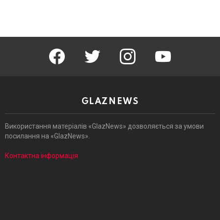
facebook
twitter
instagram
youtube
GLAZNEWS
Використання матеріалів «GlazNews» дозволяється за умови
посилання на «GlazNews».
Контактна інформація