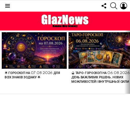
FOLLOW
SEARC
L
US
Menu
ОСТАННІ
СТАТТІ
🌟 ГОРОСКОП НА 07.08.2026 ДЛЯ
🔮 ТАРО-ГОРОСКОП НА 06.08.2026
ВСІХ ЗНАКІВ ЗОДІАКУ 🌟
ДЕНЬ ВАЖЛИВИХ РІШЕНЬ, НОВИХ
МОЖЛИВОСТЕЙ І ВНУТРІШНЬОЇ СИЛИ