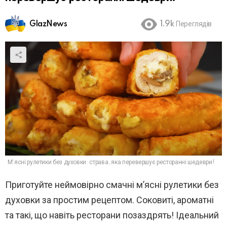
GlazNews
1.9k
Переглядів
М'ясні рулетики без духовки: страва, яка перевершує ресторанні шедеври!
Приготуйте неймовірно смачні м’ясні рулетики без
духовки за простим рецептом. Соковиті, ароматні
та такі, що навіть ресторани позаздрять! Ідеальний