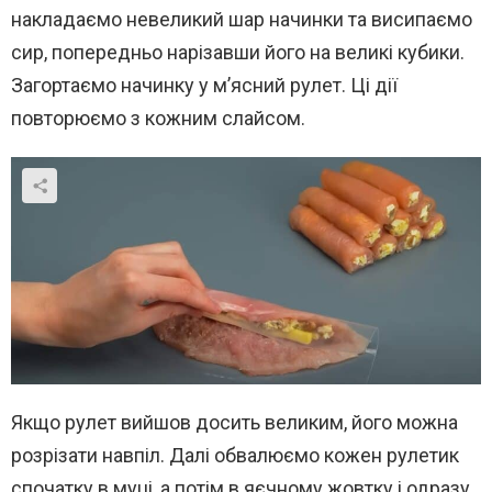
накладаємо невеликий шар начинки та висипаємо
сир, попередньо нарізавши його на великі кубики.
Загортаємо начинку у м’ясний рулет. Ці дії
повторюємо з кожним слайсом.
Якщо рулет вийшов досить великим, його можна
розрізати навпіл. Далі обвалюємо кожен рулетик
спочатку в муці, а потім в яєчному жовтку і одразу