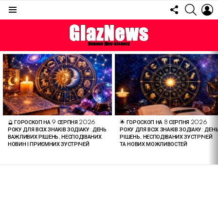
FOLLOW
SEARC
L
US
Menu
ОСТАННІ
СТАТТІ
🔮 ГОРОСКОП НА 9 СЕРПНЯ 2026
🌟 ГОРОСКОП НА 8 СЕРПНЯ 2026
РОКУ ДЛЯ ВСІХ ЗНАКІВ ЗОДІАКУ: ДЕНЬ
РОКУ ДЛЯ ВСІХ ЗНАКІВ ЗОДІАКУ: ДЕН
ВАЖЛИВИХ РІШЕНЬ, НЕСПОДІВАНИХ
РІШЕНЬ, НЕСПОДІВАНИХ ЗУСТРІЧЕЙ
НОВИН І ПРИЄМНИХ ЗУСТРІЧЕЙ
ТА НОВИХ МОЖЛИВОСТЕЙ