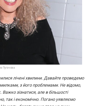
ла Пугачова
шилися лічені хвилини. Давайте проведемо
омилками, з його проблемами. Не відомо,
. Важко зізнатися, але в більшості
но, так і економічно. Погано уявляємо