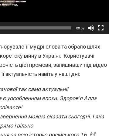
00:59
гнорувало її мудрі слова та обрало шлях
орстоку війну в Україні. Користувачі
рочість цієї промови, залишивши під відео
ї актуальність навіть у наші дні:
ачової так само актуальні!
а є уособленням епохи. Здоров’я Алла
співаєте!
звернення можна сказати сьогодні. І яка
ямо і вільно
ння за всю історію російського ТБ. 🙌