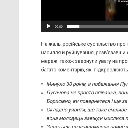
р
00:00
На жаль, російське суспільство проі
насилля й руйнування, розв’язавши ж
мережі також звернули увагу на про
багато коментарів, які підкреслюють ї
Минуло 30 років, а побажання Пуг
Пугачова не просто співачка, вон
Борисівно, ви повернетеся і ще за
Складно уявити, що таке сміливе 
вона молодець завжди мислила пр
Здається, це усвідомлене привіта