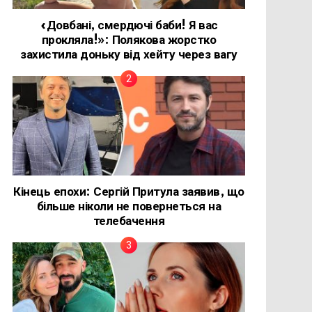
«Довбані, смердючі баби! Я вас
прокляла!»: Полякова жорстко
захистила доньку від хейту через вагу
Кінець епохи: Сергій Притула заявив, що
більше ніколи не повернеться на
телебачення