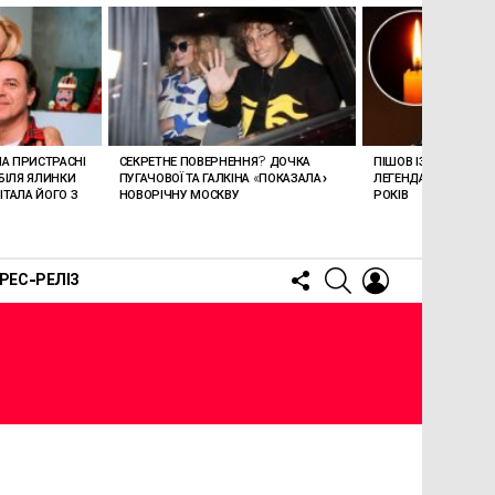
ЛА ПРИСТРАСНІ
СЕКРЕТНЕ ПОВЕРНЕННЯ? ДОЧКА
ПІШОВ ІЗ ЖИТТЯ СТЕ
БІЛЯ ЯЛИНКИ
ПУГАЧОВОЇ ТА ГАЛКІНА «ПОКАЗАЛА»
ЛЕГЕНДАРНОМУ СПІ
ТАЛА ЙОГО З
НОВОРІЧНУ МОСКВУ
РОКІВ
FOLLOW
SEARCH
LOGIN
РЕС-РЕЛІЗ
US