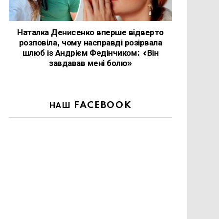
Наталка Денисенко вперше відверто
розповіла, чому насправді розірвала
шлюб із Андрієм Федінчиком: «Він
завдавав мені болю»
НАШ FACEBOOK