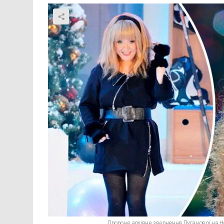
Пророче архівне звернення Пугачової на Но