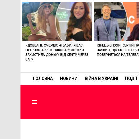
ОСТАННІ
СТАТТІ
«ДОВБАНІ, СМЕРДЮЧІ БАБИ! Я ВАС
КІНЕЦЬ ЕПОХИ: СЕРГІЙ П
ПРОКЛЯЛА!»: ПОЛЯКОВА ЖОРСТКО
ЗАЯВИВ, ЩО БІЛЬШЕ НІК
ЗАХИСТИЛА ДОНЬКУ ВІД ХЕЙТУ ЧЕРЕЗ
ПОВЕРНЕТЬСЯ НА ТЕЛЕБ
ВАГУ
ГОЛОВНА
НОВИНИ
ВІЙНА В УКРАЇНІ
ПОДІЇ
Menu