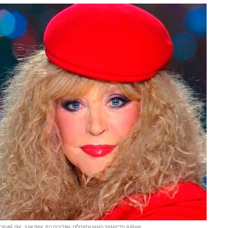
вий рік: заклик до росіян обрати мир замість війни