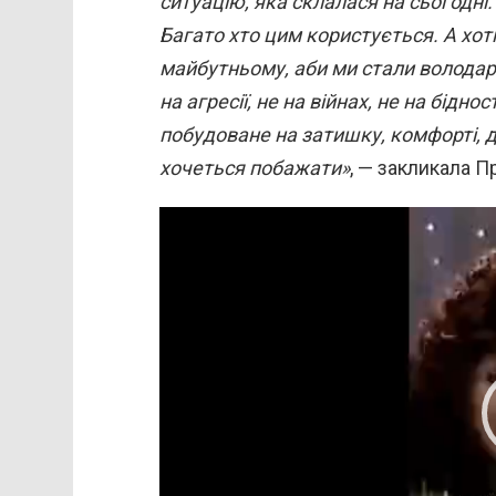
ситуацію, яка склалася на сьогодні.
Багато хто цим користується. А хоті
майбутньому, аби ми стали володар
на агресії, не на війнах, не на бідно
побудоване на затишку, комфорті, до
хочеться побажати»
, — закликала 
В
и
д
е
о
п
л
е
е