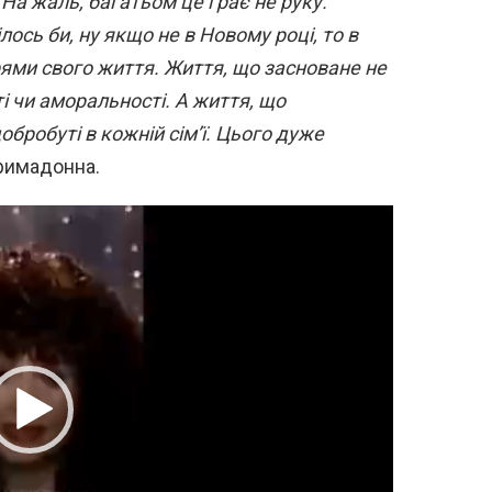
 На жаль, багатьом це грає не руку.
лось би, ну якщо не в Новому році, то в
ями свого життя. Життя, що засноване не
сті чи аморальності. А життя, що
бробуті в кожній сім’ї. Цього дуже
Примадонна.