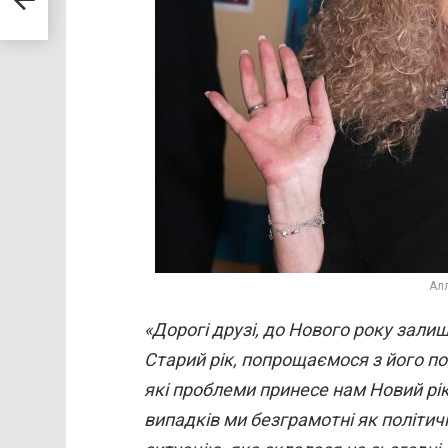
Ал
«Дорогі друзі, до Нового року зали
Старий рік, попрощаємося з його п
які проблеми принесе нам Новий рік
випадків ми безграмотні як політич