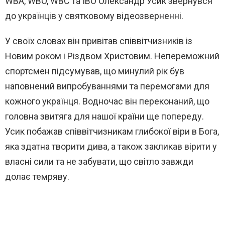
WBA, WBO, WBC та IBO Олександр Усик звернувся
до українців у святковому відеозверненні.
У своїх словах він привітав співвітчизників із
Новим роком і Різдвом Христовим. Непереможний
спортсмен підсумував, що минулий рік був
наповнений випробуваннями та перемогами для
кожного українця. Водночас він переконаний, що
головна звитяга для нашої країни ще попереду.
Усик побажав співвітчизникам глибокої віри в Бога,
яка здатна творити дива, а також закликав вірити у
власні сили та не забувати, що світло завжди
долає темряву.