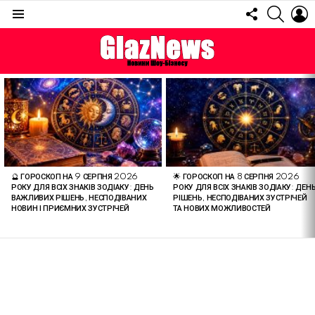
FOLLOW
SEARC
L
US
Menu
ОСТАННІ
СТАТТІ
🔮 ГОРОСКОП НА 9 СЕРПНЯ 2026
🌟 ГОРОСКОП НА 8 СЕРПНЯ 2026
РОКУ ДЛЯ ВСІХ ЗНАКІВ ЗОДІАКУ: ДЕНЬ
РОКУ ДЛЯ ВСІХ ЗНАКІВ ЗОДІАКУ: ДЕН
ВАЖЛИВИХ РІШЕНЬ, НЕСПОДІВАНИХ
РІШЕНЬ, НЕСПОДІВАНИХ ЗУСТРІЧЕЙ
НОВИН І ПРИЄМНИХ ЗУСТРІЧЕЙ
ТА НОВИХ МОЖЛИВОСТЕЙ