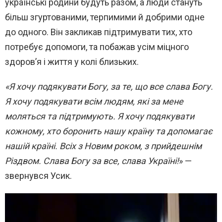
українські родини будуть разом, а люди стануть
більш згуртованими, терпимими й добрими одне
до одного. Він закликав підтримувати тих, хто
потребує допомоги, та побажав усім міцного
здоров’я і життя у колі близьких.
«Я хочу подякувати Богу, за те, що все слава Богу.
Я хочу подякувати всім людям, які за мене
моляться та підтримують. Я хочу подякувати
кожному, хто боронить нашу країну та допомагає
нашій країні. Всіх з Новим роком, з прийдешнім
Різдвом. Слава Богу за все, слава Україні!
» —
звернувся Усик.
В
и