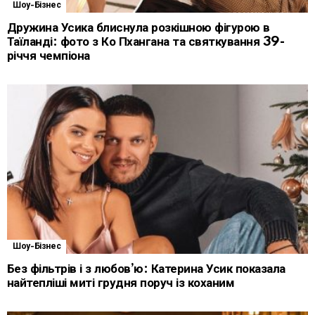
Шоу-Бізнес
Дружина Усика блиснула розкішною фігурою в
Таїланді: фото з Ко Пхангана та святкування 39-
річчя чемпіона
Шоу-Бізнес
Без фільтрів і з любов’ю: Катерина Усик показала
найтепліші миті грудня поруч із коханим