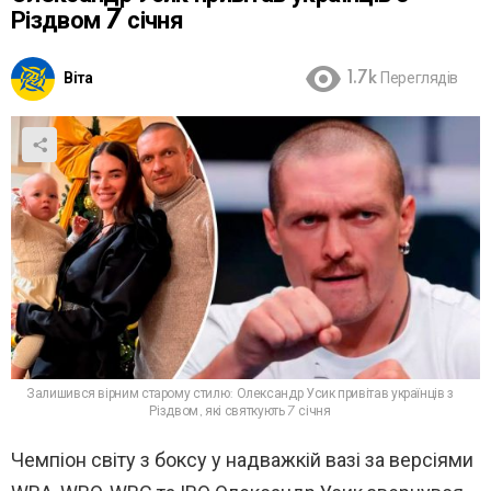
Різдвом 7 січня
Віта
1.7k
Переглядів
Залишився вірним старому стилю: Олександр Усик привітав українців з
Різдвом, які святкують 7 січня
Чемпіон світу з боксу у надважкій вазі за версіями