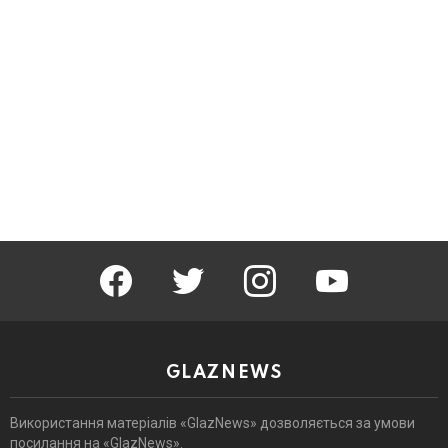
facebook
twitter
instagram
youtube
GLAZNEWS
Використання матеріалів «GlazNews» дозволяється за умови
посилання на «GlazNews».