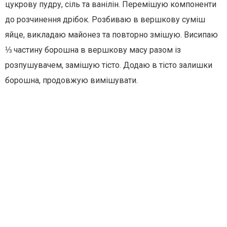
цукрову пудру, сіль та ванілін. Перемішую компоненти
до розчинення дрібок. Розбиваю в вершкову суміш
яйце, викладаю майонез та повторно змішую. Висипаю
⅓ частину борошна в вершкову масу разом із
розпушувачем, замішую тісто. Додаю в тісто залишки
борошна, продовжую вимішувати.