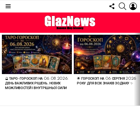
FOLLOW
SEARC
L
US
Menu
ОСТАННІ
СТАТТІ
🔮 ТАРО-ГОРОСКОП НА 06.08.2026:
🌟 ГОРОСКОП НА 06 СЕРПНЯ 2026
ДЕНЬ ВАЖЛИВИХ РІШЕНЬ, НОВИХ
РОКУ ДЛЯ ВСІХ ЗНАКІВ ЗОДІАКУ ✨
МОЖЛИВОСТЕЙ І ВНУТРІШНЬОЇ СИЛИ