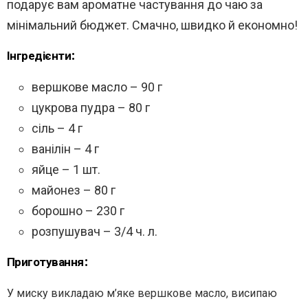
подарує вам ароматне частування до чаю за
мінімальний бюджет. Смачно, швидко й економно!
Інгредієнти:
вершкове масло – 90 г
цукрова пудра – 80 г
сіль – 4 г
ванілін – 4 г
яйце – 1 шт.
майонез – 80 г
борошно – 230 г
розпушувач – 3/4 ч. л.
Приготування:
У миску викладаю м’яке вершкове масло, висипаю