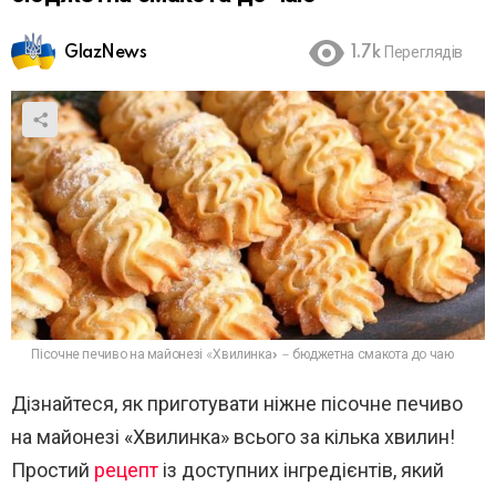
GlazNews
1.7k
Переглядів
Пісочне печиво на майонезі «Хвилинка» – бюджетна смакота до чаю
Дізнайтеся, як приготувати ніжне пісочне печиво
на майонезі «Хвилинка» всього за кілька хвилин!
Простий
рецепт
із доступних інгредієнтів, який