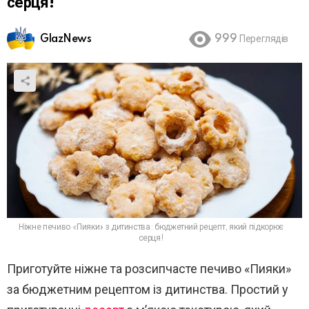
серця!
GlazNews
999
Переглядів
Ніжне печиво «Пияки» з дитинства: бюджетний рецепт, який підкорює
серця!
Приготуйте ніжне та розсипчасте печиво «Пияки»
за бюджетним рецептом із дитинства. Простий у