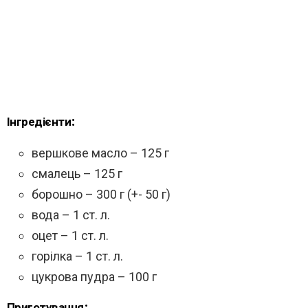
Інгредієнти:
вершкове масло – 125 г
смалець – 125 г
борошно – 300 г (+- 50 г)
вода – 1 ст. л.
оцет – 1 ст. л.
горілка – 1 ст. л.
цукрова пудра – 100 г
Приготування: