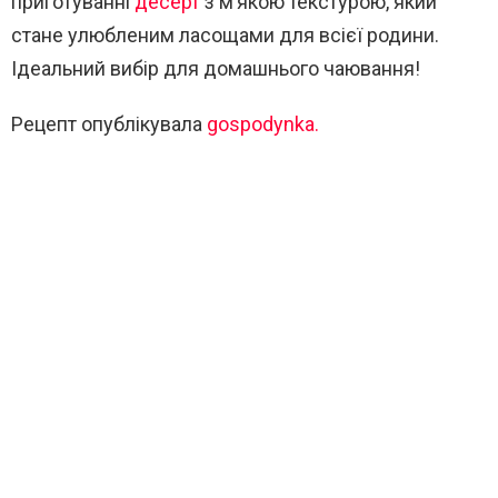
приготуванні
десерт
з м’якою текстурою, який
стане улюбленим ласощами для всієї родини.
Ідеальний вибір для домашнього чаювання!
Рецепт опублікувала
gospodynka.