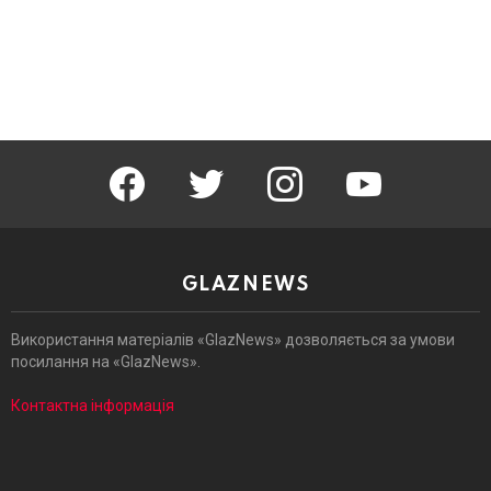
facebook
twitter
instagram
youtube
GLAZNEWS
Використання матеріалів «GlazNews» дозволяється за умови
посилання на «GlazNews».
Контактна інформація