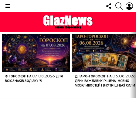
FOLLOW
SEARC
L
US
Menu
ОСТАННІ
СТАТТІ
🌟 ГОРОСКОП НА 07.08.2026 ДЛЯ
🔮 ТАРО-ГОРОСКОП НА 06.08.2026
ВСІХ ЗНАКІВ ЗОДІАКУ 🌟
ДЕНЬ ВАЖЛИВИХ РІШЕНЬ, НОВИХ
МОЖЛИВОСТЕЙ І ВНУТРІШНЬОЇ СИЛИ