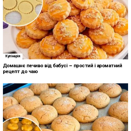
Кулінарія
Домашнє печиво від бабусі – простий і ароматний
рецепт до чаю