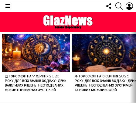
FOLLOW
SEARC
L
US
Menu
ОСТАННІ
СТАТТІ
🔮 ГОРОСКОП НА 9 СЕРПНЯ 2026
🌟 ГОРОСКОП НА 8 СЕРПНЯ 2026
РОКУ ДЛЯ ВСІХ ЗНАКІВ ЗОДІАКУ: ДЕНЬ
РОКУ ДЛЯ ВСІХ ЗНАКІВ ЗОДІАКУ: ДЕН
ВАЖЛИВИХ РІШЕНЬ, НЕСПОДІВАНИХ
РІШЕНЬ, НЕСПОДІВАНИХ ЗУСТРІЧЕЙ
НОВИН І ПРИЄМНИХ ЗУСТРІЧЕЙ
ТА НОВИХ МОЖЛИВОСТЕЙ