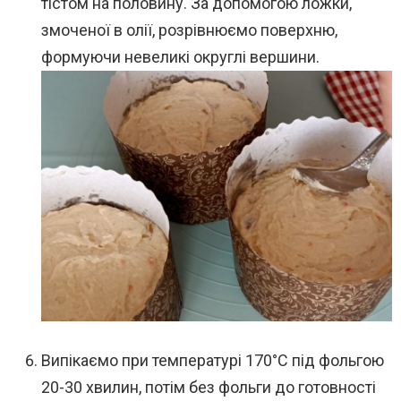
тістом на половину. За допомогою ложки,
змоченої в олії, розрівнюємо поверхню,
формуючи невеликі округлі вершини.
Випікаємо при температурі 170°C під фольгою
20-30 хвилин, потім без фольги до готовності