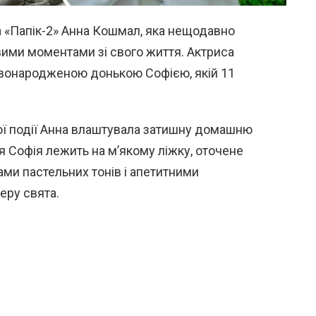
та «Папік-2» Анна Кошмал, яка нещодавно
ими моментами зі свого життя. Актриса
новонародженою донькою Софією, якій 11
ої ​​події Анна влаштувала затишну домашню
я Софія лежить на м’якому ліжку, оточене
ами пастельних тонів і апетитними
ру свята.