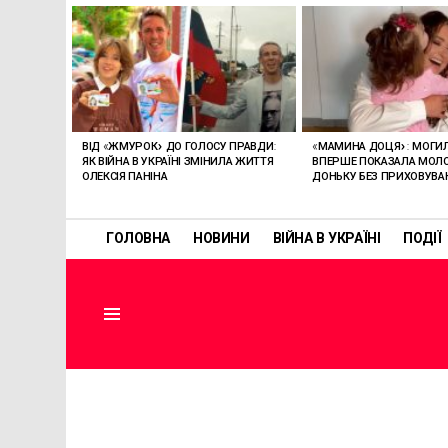
ОСТАННІ
СТАТТІ
ВІД «ЖМУРОК» ДО ГОЛОСУ ПРАВДИ:
«МАМИНА ДОЦЯ»: МОГИ
ЯК ВІЙНА В УКРАЇНІ ЗМІНИЛА ЖИТТЯ
ВПЕРШЕ ПОКАЗАЛА МО
ОЛЕКСІЯ ПАНІНА
ДОНЬКУ БЕЗ ПРИХОВУВА
ГОЛОВНА
НОВИНИ
ВІЙНА В УКРАЇНІ
ПОДІЇ
Menu