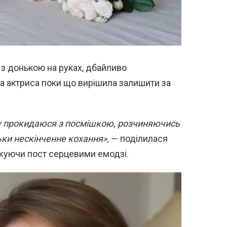
з донькою на руках, дбайливо
а актриса поки що вирішила залишити за
ку прокидаюся з посмішкою, розчиняючись
ільки нескінченне кохання»,
— поділилася
джуючи пост серцевими емодзі.