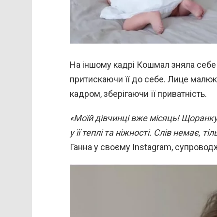
На іншому кадрі Кошмал зняла себе 
притискаючи її до себе. Лице малюк
кадром, зберігаючи її приватність.
«Моїй дівчинці вже місяць! Щоран
у її теплі та ніжності. Слів немає, т
Ганна у своєму Instagram, супрово