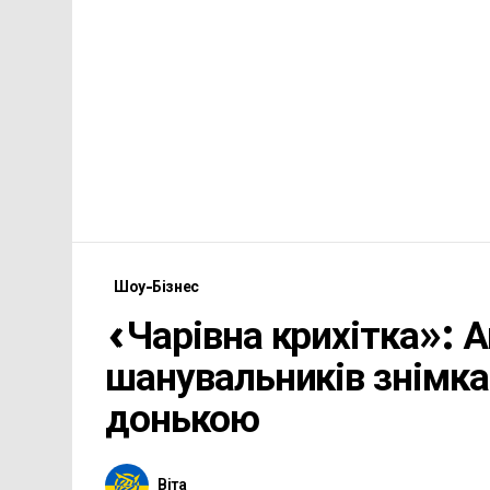
Шоу-Бізнес
«Чарівна крихітка»:
шанувальників знімк
донькою
Віта