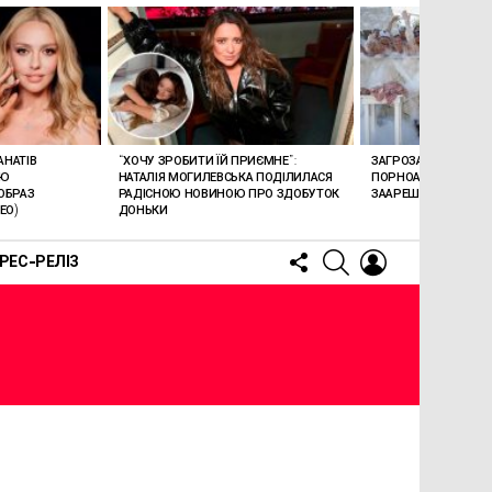
АНАТІВ
“ХОЧУ ЗРОБИТИ ЇЙ ПРИЄМНЕ”:
ЗАГРОЗА 15 РОКІВ В’
ОЮ
НАТАЛІЯ МОГИЛЕВСЬКА ПОДІЛИЛАСЯ
ПОРНОАКТОРКА БОН
ОБРАЗ
РАДІСНОЮ НОВИНОЮ ПРО ЗДОБУТОК
ЗААРЕШТОВАНА НА Б
ЕО)
ДОНЬКИ
FOLLOW
SEARCH
LOGIN
РЕС-РЕЛІЗ
US