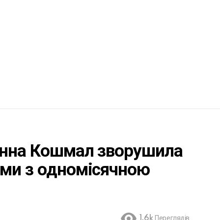
 Анна Кошмал зворушила
ами з одномісячною
1.6k
Переглядів