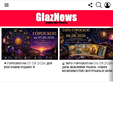
FOLLOW
SEARC
L
US
Menu
ОСТАННІ
СТАТТІ
🌟 ГОРОСКОП НА 07.08.2026 ДЛЯ
🔮 ТАРО-ГОРОСКОП НА 06.08.2026
ВСІХ ЗНАКІВ ЗОДІАКУ 🌟
ДЕНЬ ВАЖЛИВИХ РІШЕНЬ, НОВИХ
МОЖЛИВОСТЕЙ І ВНУТРІШНЬОЇ СИЛИ