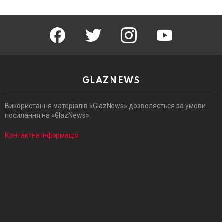
facebook
twitter
instagram
youtube
GLAZNEWS
Використання матеріалів «GlazNews» дозволяється за умови
посилання на «GlazNews».
Контактна інформація