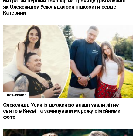
Витратив перший гонорар на троянду для коханої:
як Олександру Усіку вдалося підкорити серце
Катерини
Шоу-Бізнес
Олександр Усик із дружиною влаштували літнє
свято в Києві та замилували мережу сімейними
фото