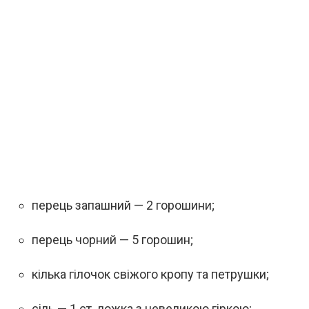
перець запашний — 2 горошини;
перець чорний — 5 горошин;
кілька гілочок свіжого кропу та петрушки;
сіль — 1 ст. ложка з невеликою гіркою;