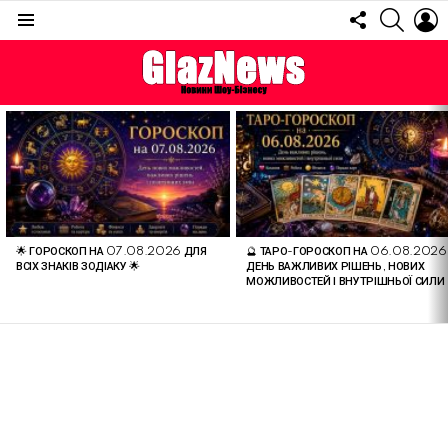
FOLLOW
SEARC
L
US
Menu
ОСТАННІ
СТАТТІ
🌟 ГОРОСКОП НА 07.08.2026 ДЛЯ
🔮 ТАРО-ГОРОСКОП НА 06.08.2026
ВСІХ ЗНАКІВ ЗОДІАКУ 🌟
ДЕНЬ ВАЖЛИВИХ РІШЕНЬ, НОВИХ
МОЖЛИВОСТЕЙ І ВНУТРІШНЬОЇ СИЛИ