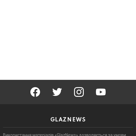
facebook
twitter
instagram
youtube
GLAZNEWS
Використання матеріалів «GlazNews» дозволяється за умови