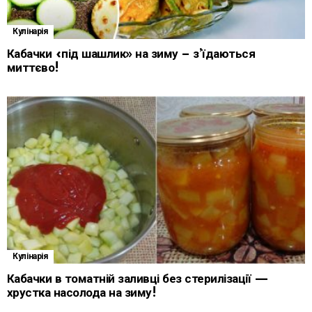
Кулінарія
Кабачки «під шашлик» на зиму – з’їдаються
миттєво!
Кулінарія
Кабачки в томатній заливці без стерилізації —
хрустка насолода на зиму!