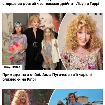
вперше за довгий час показав двійнят Лізу та Гаррі
Шоу-Бізнес
Примадонна в сяйві: Алла Пугачова та її чарівні
близнюки на Кіпрі