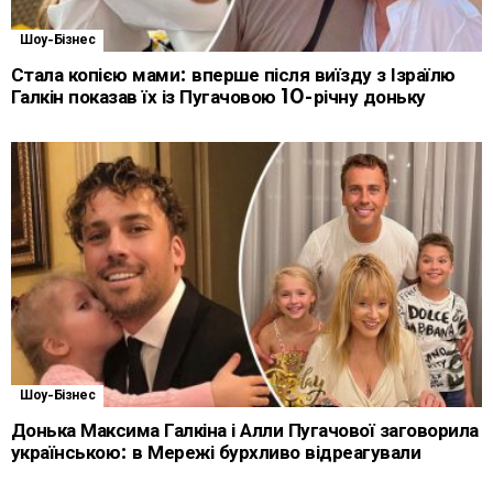
Шоу-Бізнес
Стала копією мами: вперше після виїзду з Ізраїлю
Галкін показав їх із Пугачовою 10-річну доньку
Шоу-Бізнес
Донька Максима Галкіна і Алли Пугачової заговорила
українською: в Мережі бурхливо відреагували