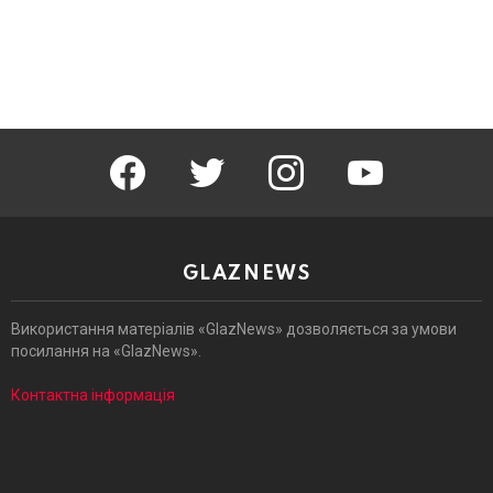
facebook
twitter
instagram
youtube
GLAZNEWS
Використання матеріалів «GlazNews» дозволяється за умови
посилання на «GlazNews».
Контактна інформація