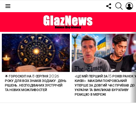
FOLLOW
SEARC
L
US
Menu
ОСТАННІ
СТАТТІ
🌟 ГОРОСКОП НА 8 СЕРПНЯ 2026
«ЦЕ МІЙ ПЕРШИЙ ЗА 15 РОКІВ РАНОК 
РОКУ ДЛЯ ВСІХ ЗНАКІВ ЗОДІАКУ: ДЕНЬ
КИЄВІ»: МАКСИМ ПОКРОВСЬКИЙ
РІШЕНЬ, НЕСПОДІВАНИХ ЗУСТРІЧЕЙ
УПЕРШЕ ЗА ДОВГИЙ ЧАС ПРИЇХАВ ДО
ТА НОВИХ МОЖЛИВОСТЕЙ
УКРАЇНИ ТА ВИКЛИКАВ БУРХЛИВУ
РЕАКЦІЮ В МЕРЕЖІ