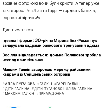
архівне фото: «Які вони були крихти! А тепер уже
такі дорослі!», «Ліза та Гаррі — гордість батьків,
справжні зірочки!».
Дивіться також:
Ідеальні форми: 30-річна Марина Бех-Романчук
зачарувала кадрами ранкового тренування вдома
Весілля відкладається: донька Полякової зробила
несподіване зізнання
Максим Галкін заворожив мережу райськими
кадрами із Сейшельських островів
АЛЛА ПУГАЧОВА
ГАЛКІН
ГАРРІ ГАЛКІН
ДІТИ ГАЛКІНА
ДІТИ ПУГАЧОВОЇ
ЛІЗА ГАЛКІНА
МАКСИМ ГАЛКІН
ПРИМАДОННА