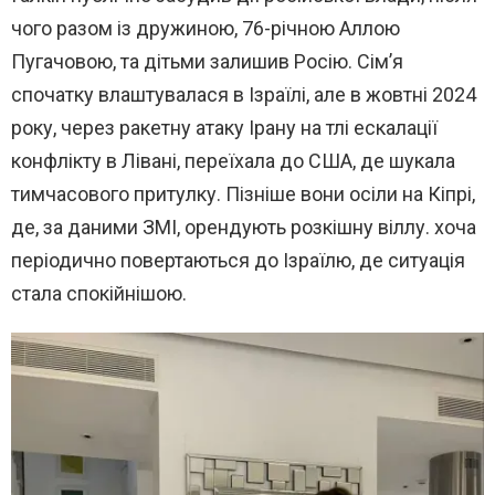
чого разом із дружиною, 76-річною Аллою
Пугачовою, та дітьми залишив Росію. Сім’я
спочатку влаштувалася в Ізраїлі, але в жовтні 2024
року, через ракетну атаку Ірану на тлі ескалації
конфлікту в Лівані, переїхала до США, де шукала
тимчасового притулку. Пізніше вони осіли на Кіпрі,
де, за даними ЗМІ, орендують розкішну віллу. хоча
періодично повертаються до Ізраїлю, де ситуація
стала спокійнішою.