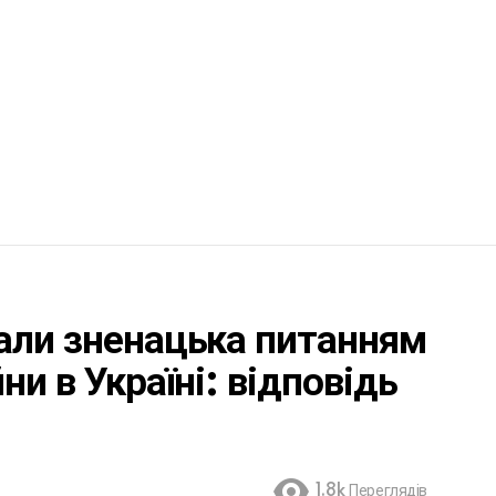
али зненацька питанням
ни в Україні: відповідь
1.8k
Переглядів