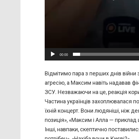
00:00
Відмітимо пара з перших днів війни
агресію, а Максим навіть надавав ф
ЗСУ. Незважаючи на це, реакція ко
Частина українців захоплювалася по
їхній концерт. Вони людяніші, ніж дея
позиція», «Максим і Алла — приклад щ
Інші, навпаки, скептично поставилися
потрібен», «Нахіба вони в Києві?».