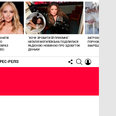
АНАТІВ
“ХОЧУ ЗРОБИТИ ЇЙ ПРИЄМНЕ”:
ЗАГРОЗА 15 РОКІВ В’
ОЮ
НАТАЛІЯ МОГИЛЕВСЬКА ПОДІЛИЛАСЯ
ПОРНОАКТОРКА БОН
ОБРАЗ
РАДІСНОЮ НОВИНОЮ ПРО ЗДОБУТОК
ЗААРЕШТОВАНА НА Б
ЕО)
ДОНЬКИ
FOLLOW
SEARCH
LOGIN
РЕС-РЕЛІЗ
US