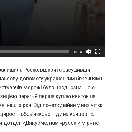
01:20
 залишила Росію, відкрито засудивши
інансову допомогу українським біженцям і
ристувачів Мережі була неоднозначною.
зицією пари: «Я перша куплю квиток на
кі наші зірки. Від початку війни у них чітка
ирості, обов’язково піду на концерт!».
 до ідеї: «Дякуємо, нам «русскій мір» не