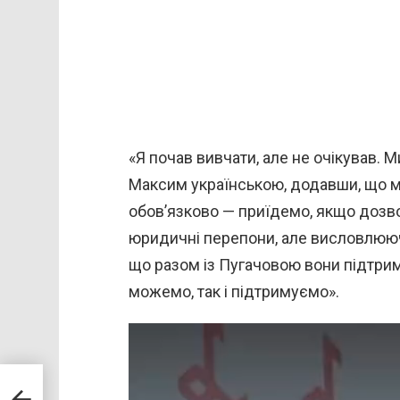
«Я почав вивчати, але не очікував. 
Максим українською, додавши, що мр
обов’язково — приїдемо, якщо дозво
юридичні перепони, але висловлюючи
що разом із Пугачовою вони підтриму
можемо, так і підтримуємо».
В
и
д
 для