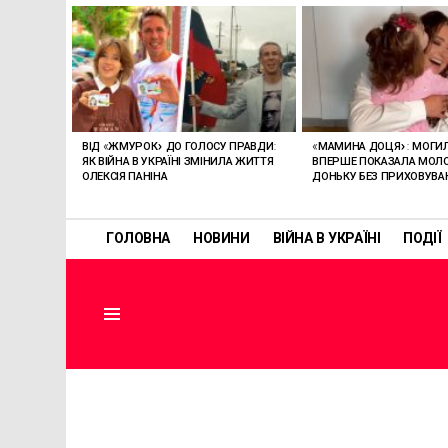
ОСТАННІ
СТАТТІ
ВІД «ЖМУРОК» ДО ГОЛОСУ ПРАВДИ:
«МАМИНА ДОЦЯ»: МОГИ
ЯК ВІЙНА В УКРАЇНІ ЗМІНИЛА ЖИТТЯ
ВПЕРШЕ ПОКАЗАЛА МО
ОЛЕКСІЯ ПАНІНА
ДОНЬКУ БЕЗ ПРИХОВУВА
ГОЛОВНА
НОВИНИ
ВІЙНА В УКРАЇНІ
ПОДІЇ
Menu