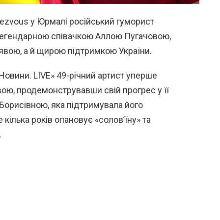
ezvous у Юрмалі російський гуморист
легендарною співачкою Аллою Пугачовою,
явою, а й щирою підтримкою України.
Новини. LIVE» 49-річний артист уперше
ою, продемонструвавши свій прогрес у її
 Борисівною, яка підтримувала його
 кілька років опановує «солов’їну» та
.