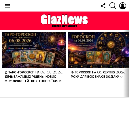
FOLLOW
SEARC
L
US
Menu
ОСТАННІ
СТАТТІ
🔮 ТАРО-ГОРОСКОП НА 06.08.2026:
🌟 ГОРОСКОП НА 06 СЕРПНЯ 2026
ДЕНЬ ВАЖЛИВИХ РІШЕНЬ, НОВИХ
РОКУ ДЛЯ ВСІХ ЗНАКІВ ЗОДІАКУ ✨
МОЖЛИВОСТЕЙ І ВНУТРІШНЬОЇ СИЛИ