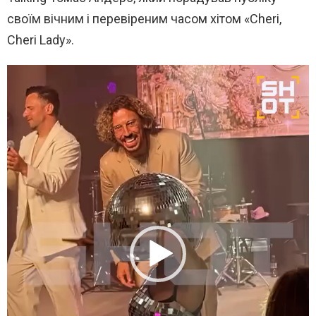
своїм вічним і перевіреним часом хітом «Cheri,
Cheri Lady».
В
и
д
е
о
п
л
е
е
р