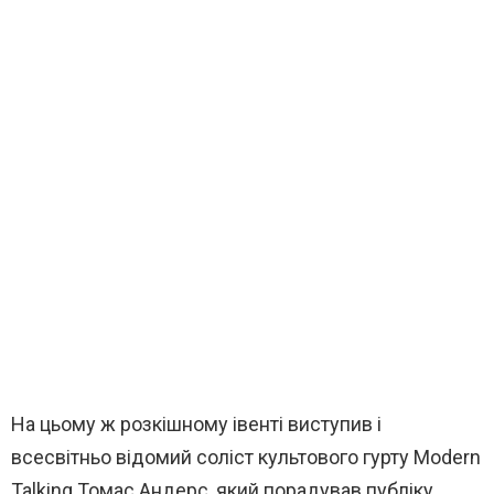
На цьому ж розкішному івенті виступив і
всесвітньо відомий соліст культового гурту Modern
Talking Томас Андерс, який порадував публіку