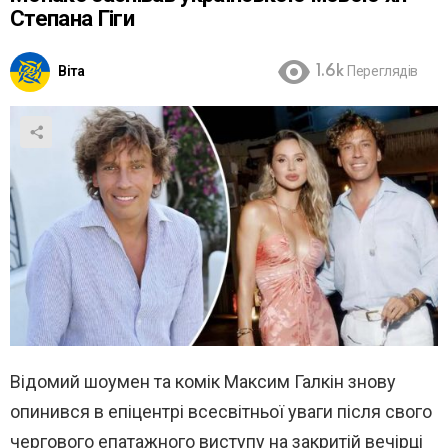
Степана Гіги
Віта
1.6k
Переглядів
Відомий шоумен та комік Максим Галкін знову
опинився в епіцентрі всесвітньої уваги після свого
чергового епатажного виступу на закритій вечірці