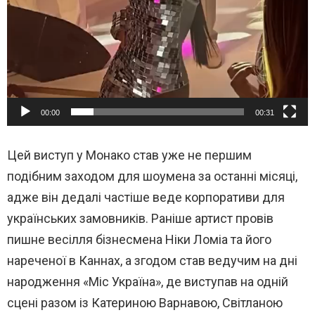
00:00
00:31
Цей виступ у Монако став уже не першим
подібним заходом для шоумена за останні місяці,
адже він дедалі частіше веде корпоративи для
українських замовників. Раніше артист провів
пишне весілля бізнесмена Ніки Ломіа та його
нареченої в Каннах, а згодом став ведучим на дні
народження «Міс Україна», де виступав на одній
сцені разом із Катериною Варнавою, Світланою