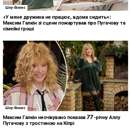
Шоу-Бізнес
«У мене дружина не працює, вдома сидить»:
Максим Галкін зі сцени пожартував про Пугачову та
сімейні гроші
Шоу-Бізнес
Максим Галкін неочікувано показав 77-річну Аллу
Пугачову з тростиною на Кіпрі