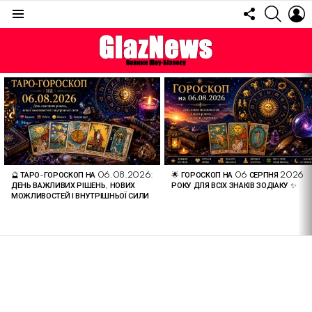
FOLLOW
SEARC
L
US
Menu
ОСТАННІ
СТАТТІ
🔮 ТАРО-ГОРОСКОП НА 06.08.2026:
🌟 ГОРОСКОП НА 06 СЕРПНЯ 2026
ДЕНЬ ВАЖЛИВИХ РІШЕНЬ, НОВИХ
РОКУ ДЛЯ ВСІХ ЗНАКІВ ЗОДІАКУ ✨
МОЖЛИВОСТЕЙ І ВНУТРІШНЬОЇ СИЛИ