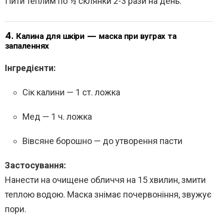
Пити теплим по ½ склянки 2-3 рази на день.
4.
Калина для шкіри — маска при вуграх та
запаленнях
Інгредієнти:
Сік калини — 1 ст. ложка
Мед — 1 ч. ложка
Вівсяне борошно — до утворення пасти
Застосування:
Нанести на очищене обличчя на 15 хвилин, змити
теплою водою. Маска знімає почервоніння, звужує
пори.