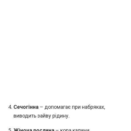
Сечогінна
– допомагає при набряках,
виводить зайву рідину.
Жіноча рослина
– кора калини