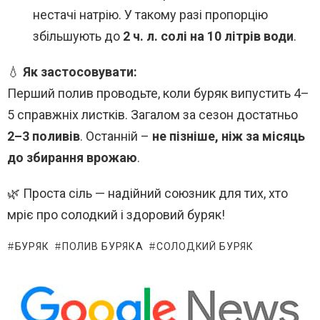
нестачі натрію. У такому разі пропорцію
збільшують до
2 ч. л. солі на 10 літрів води
.
💧
Як застосовувати:
Перший полив проводьте, коли буряк випустить 4–
5 справжніх листків. Загалом за сезон достатньо
2–3 поливів
. Останній –
не пізніше, ніж за місяць
до збирання врожаю
.
🌿 Проста сіль — надійний союзник для тих, хто
мріє про солодкий і здоровий буряк!
БУРЯК
ПОЛИВ БУРЯКА
СОЛОДКИЙ БУРЯК