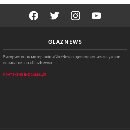
facebook
twitter
instagram
youtube
GLAZNEWS
Використання матеріалів «GlazNews» дозволяється за умови
посилання на «GlazNews».
Контактна інформація