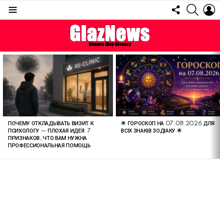
FOLLOW
SEARC
L
US
Menu
ОСТАННІ
СТАТТІ
ПОЧЕМУ ОТКЛАДЫВАТЬ ВИЗИТ К
🌟 ГОРОСКОП НА 07.08.2026 ДЛЯ
ПСИХОЛОГУ — ПЛОХАЯ ИДЕЯ: 7
ВСІХ ЗНАКІВ ЗОДІАКУ 🌟
ПРИЗНАКОВ, ЧТО ВАМ НУЖНА
ПРОФЕССИОНАЛЬНАЯ ПОМОЩЬ