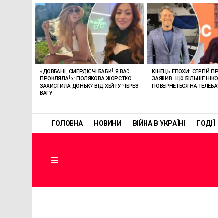
ОСТАННІ
СТАТТІ
«ДОВБАНІ, СМЕРДЮЧІ БАБИ! Я ВАС
КІНЕЦЬ ЕПОХИ: СЕРГІЙ П
ПРОКЛЯЛА!»: ПОЛЯКОВА ЖОРСТКО
ЗАЯВИВ, ЩО БІЛЬШЕ НІК
ЗАХИСТИЛА ДОНЬКУ ВІД ХЕЙТУ ЧЕРЕЗ
ПОВЕРНЕТЬСЯ НА ТЕЛЕБ
ВАГУ
ГОЛОВНА
НОВИНИ
ВІЙНА В УКРАЇНІ
ПОДІЇ
Menu