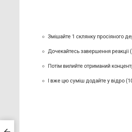
Змішайте 1 склянку просіяного де
Дочекайтесь завершення реакції (
Потім вилийте отриманий концентра
І вже цю суміш додайте у відро (10
є з