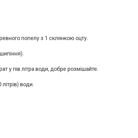
ревного попелу з 1 склянкою оцту.
шипіння).
т у пів літра води, добре розмішайте.
 літрів) води.