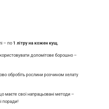
лі – по
1 літру на кожен кущ
.
користовувати доломітове борошно –
ово обробіть рослини розчином хелату
кщо маєте свої напрацьовані методи –
і поради!