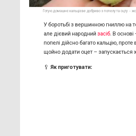
Готую домашнє кальцієве добриво з попелу та оцту – жо
У боротьбі з вершинною гниллю на т
але дієвий народний
засіб
. В основі
попелі дійсно багато кальцію, проте
щойно додати оцет – запускається хі
🥄
Як приготувати: