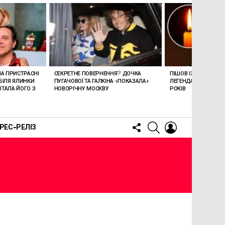
ЛА ПРИСТРАСНІ
СЕКРЕТНЕ ПОВЕРНЕННЯ? ДОЧКА
ПІШОВ ІЗ ЖИТТЯ СТЕ
БІЛЯ ЯЛИНКИ
ПУГАЧОВОЇ ТА ГАЛКІНА «ПОКАЗАЛА»
ЛЕГЕНДАРНОМУ СПІ
ТАЛА ЙОГО З
НОВОРІЧНУ МОСКВУ
РОКІВ
FOLLOW
SEARCH
LOGIN
РЕС-РЕЛІЗ
US