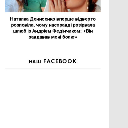
Наталка Денисенко вперше відверто
розповіла, чому насправді розірвала
шлюб із Андрієм Федінчиком: «Він
завдавав мені болю»
НАШ FACEBOOK