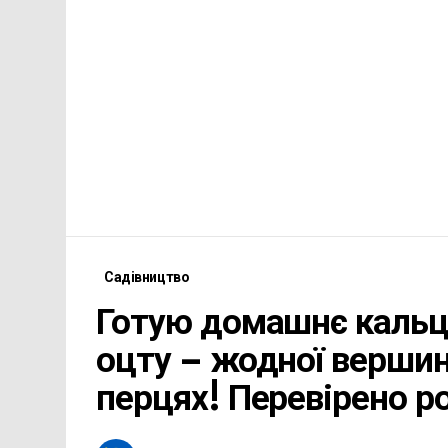
Садівництво
Готую домашнє кальці
оцту – жодної вершинн
перцях! Перевірено р