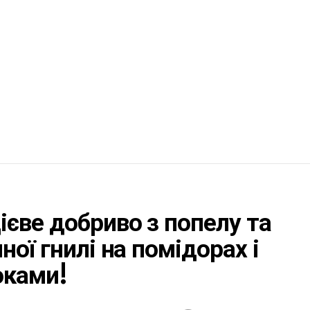
єве добриво з попелу та
ої гнилі на помідорах і
оками!