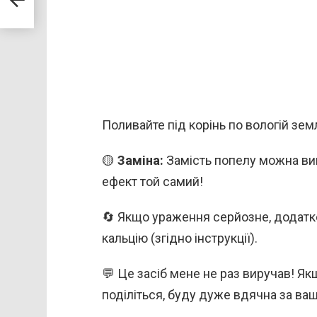
Поливайте під корінь по вологій зем
🟡
Заміна:
Замість попелу можна ви
ефект той самий!
🔄 Якщо ураження серйозне, додатк
кальцію (згідно інструкції).
💬 Це засіб мене не раз виручав! Я
поділіться, буду дуже вдячна за ваш