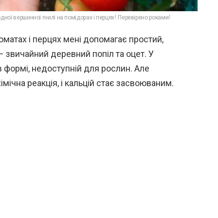
дної вершинної гнилі на помідорах і перцях! Перевірено роками!
оматах і перцях мені допомагає простий,
 – звичайний деревний попіл та оцет. У
 в формі, недоступній для рослин. Але
мічна реакція, і кальцій стає засвоюваним.