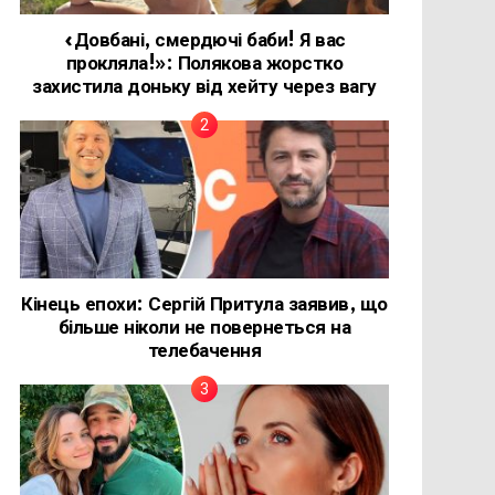
«Довбані, смердючі баби! Я вас
прокляла!»: Полякова жорстко
захистила доньку від хейту через вагу
Кінець епохи: Сергій Притула заявив, що
більше ніколи не повернеться на
телебачення