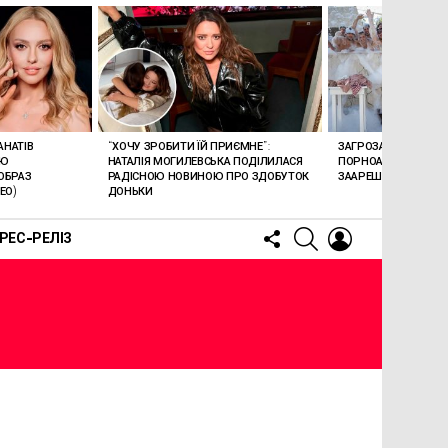
АНАТІВ
“ХОЧУ ЗРОБИТИ ЇЙ ПРИЄМНЕ”:
ЗАГРОЗА 15 РОКІВ В’
ОЮ
НАТАЛІЯ МОГИЛЕВСЬКА ПОДІЛИЛАСЯ
ПОРНОАКТОРКА БОН
ОБРАЗ
РАДІСНОЮ НОВИНОЮ ПРО ЗДОБУТОК
ЗААРЕШТОВАНА НА Б
ЕО)
ДОНЬКИ
FOLLOW
SEARCH
LOGIN
РЕС-РЕЛІЗ
US