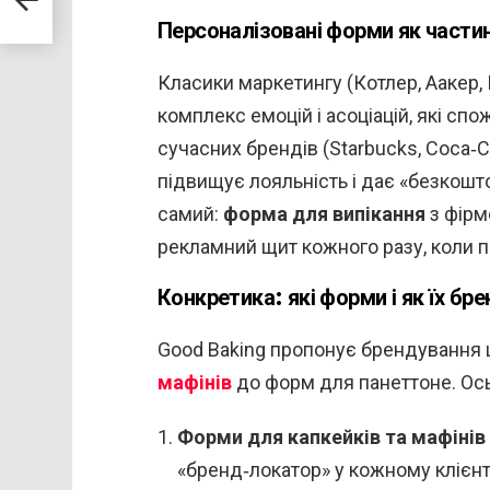
ї
Персоналізовані форми як части
Класики маркетингу (Котлер, Аакер,
комплекс емоцій і асоціацій, які спо
сучасних брендів (Starbucks, Coca‑C
підвищує лояльність і дає «безкошт
самий:
форма для випікання
з фірм
рекламний щит кожного разу, коли 
Конкретика: які форми і як їх б
Good Baking пропонує брендування 
мафінів
до форм для панеттоне. Ось
Форми для капкейків та мафінів 
«бренд‑локатор» у кожному клієнта