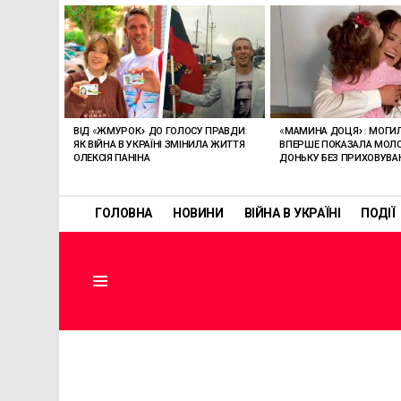
ОСТАННІ
СТАТТІ
ВІД «ЖМУРОК» ДО ГОЛОСУ ПРАВДИ:
«МАМИНА ДОЦЯ»: МОГИ
ЯК ВІЙНА В УКРАЇНІ ЗМІНИЛА ЖИТТЯ
ВПЕРШЕ ПОКАЗАЛА МО
ОЛЕКСІЯ ПАНІНА
ДОНЬКУ БЕЗ ПРИХОВУВА
ГОЛОВНА
НОВИНИ
ВІЙНА В УКРАЇНІ
ПОДІЇ
Menu