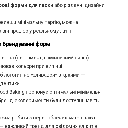
рові форми для паски
або різдвяні дизайни
вивши мінімальну партію, можна
к він працює у реальному житті.
ри брендуванні форм
еріал (пергамент, ламінований папір)
нював кольори при випічці.
б логотип не «зливався» з краями —
дентики.
ood Baking пропонує оптимальні мінімальні
 бренд‑експерименти були доступні навіть
жна робити з перероблених матеріалів і
— важливий тренд для свідомих клієнтів.