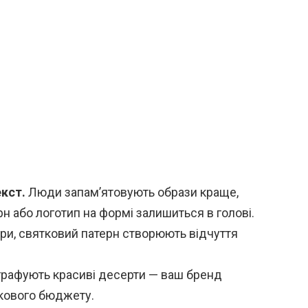
:
екст.
Люди запам’ятовують образи краще,
рн або логотип на формі залишиться в голові.
ри, святковий патерн створюють відчуття
графують красиві десерти — ваш бренд
кового бюджету.