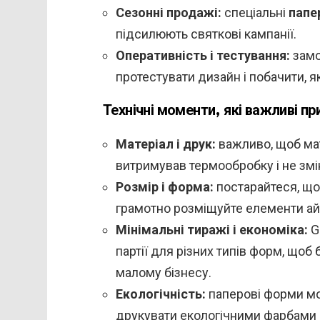
Сезонні продажі:
спеціальні
папе
підсилюють святкові кампанії.
Оперативність і тестування:
замо
протестувати дизайн і побачити, я
Технічні моменти, які важливі п
Матеріал і друк:
важливо, щоб мат
витримував термообробку і не змі
Розмір і форма:
постарайтеся, що
грамотно розміщуйте елементи ай
Мінімальні тиражі і економіка:
G
партії для різних типів форм, щоб
малому бізнесу.
Екологічність:
паперові форми мо
друкувати екологічними фарбами 