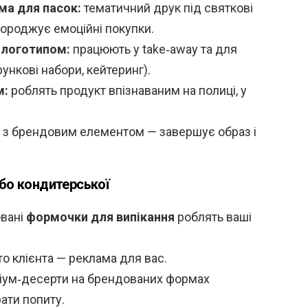
ма для пасок:
тематичний друк під святкові
породжує емоційні покупки.
 логотипом:
працюють у take‑away та для
ункові набори, кейтеринг).
м:
роблять продукт впізнаваним на полиці, у
з брендовим елементом — завершує образ і
або кондитерської
вані
формочки для випікання
роблять ваші
о клієнта — реклама для вас.
ум‑десерти на брендованих формах
ати попиту.