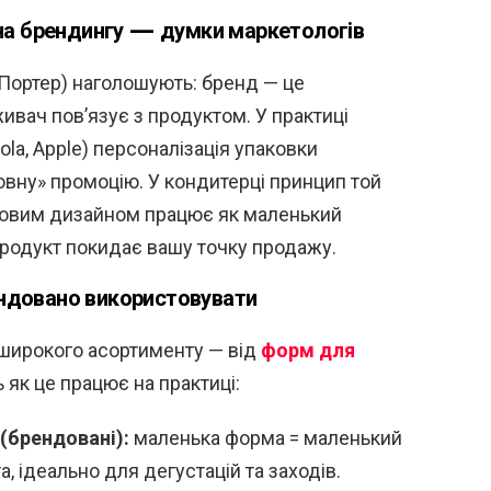
на брендингу — думки маркетологів
 Портер) наголошують: бренд — це
живач пов’язує з продуктом. У практиці
ola, Apple) персоналізація упаковки
овну» промоцію. У кондитерці принцип той
овим дизайном працює як маленький
продукт покидає вашу точку продажу.
рендовано використовувати
широкого асортименту — від
форм для
 як це працює на практиці:
(брендовані):
маленька форма = маленький
, ідеально для дегустацій та заходів.