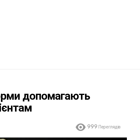
форми допомагають
ієнтам
999
Переглядів