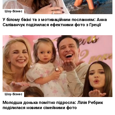
Шоу-Бізнес
У білому бікіні та з мотиваційним посланням: Анна
Саліванчук поділилася ефектними фото з Греції
Шоу-Бізнес
Молодша донька помітно підросла: Лілія Ребрик
поділилася новими сімейними фото