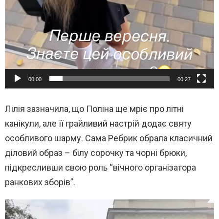
00:00
00:27
Лілія зазначила, що Поліна ще мріє про літні
канікули, але її грайливий настрій додає святу
особливого шарму. Сама Ребрик обрала класичний
діловий образ – білу сорочку та чорні брюки,
підкресливши свою роль “вічного організатора
ранкових зборів”.
В