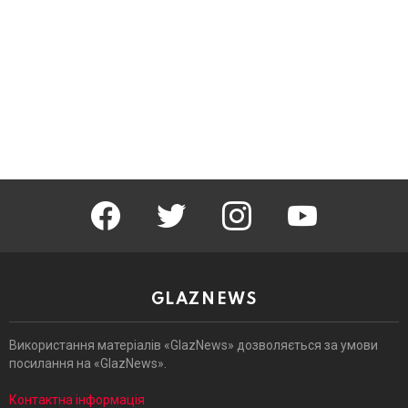
facebook
twitter
instagram
youtube
GLAZNEWS
Використання матеріалів «GlazNews» дозволяється за умови
посилання на «GlazNews».
Контактна інформація