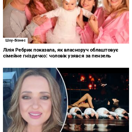
Шоу-Бізнес
Лілія Ребрик показала, як власноруч облаштовує
сімейне гніздечко: чоловік узявся за пензель