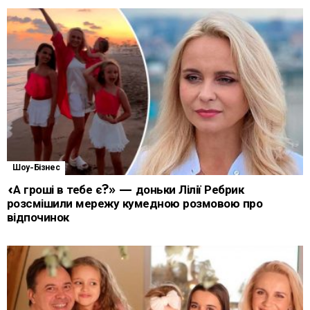
Шоу-Бізнес
«А гроші в тебе є?» — доньки Лілії Ребрик
розсмішили мережу кумедною розмовою про
відпочинок