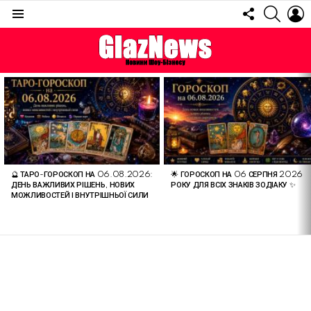
FOLLOW
SEARC
L
US
Menu
ОСТАННІ
СТАТТІ
🔮 ТАРО-ГОРОСКОП НА 06.08.2026:
🌟 ГОРОСКОП НА 06 СЕРПНЯ 2026
ДЕНЬ ВАЖЛИВИХ РІШЕНЬ, НОВИХ
РОКУ ДЛЯ ВСІХ ЗНАКІВ ЗОДІАКУ ✨
МОЖЛИВОСТЕЙ І ВНУТРІШНЬОЇ СИЛИ