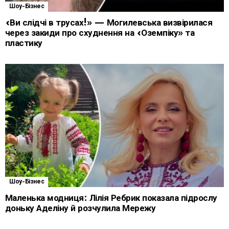
Шоу-Бізнес
«Ви слідчі в трусах!» — Могилевська визвірилася
через закиди про схуднення на «Оземпіку» та
пластику
Шоу-Бізнес
Маленька модниця: Лілія Ребрик показала підрослу
доньку Аделіну й розчулила Мережу