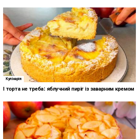
Кулінарія
І торта не треба: яблучний пиріг із заварним кремом