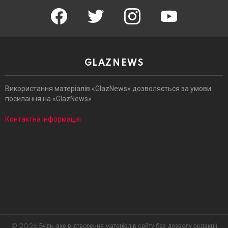
facebook
twitter
instagram
youtube
GLAZNEWS
Використання матеріалів «GlazNews» дозволяється за умови
посилання на «GlazNews».
Контактна інформація
© 2026 Будь-яке відтворення матеріалів сайту без дозволу редакції