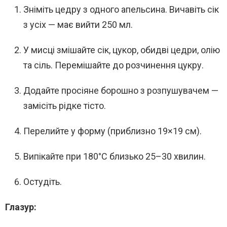
Зніміть цедру з одного апельсина. Вичавіть сік
з усіх — має вийти 250 мл.
У мисці змішайте сік, цукор, обидві цедри, олію
та сіль. Перемішайте до розчинення цукру.
Додайте просіяне борошно з розпушувачем —
замісіть рідке тісто.
Перелийте у форму (приблизно 19×19 см).
Випікайте при 180°C близько 25–30 хвилин.
Остудіть.
Глазур: