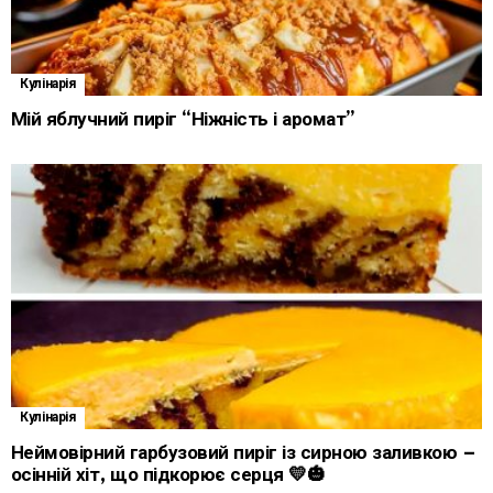
Кулінарія
Мій яблучний пиріг “Ніжність і аромат”
Кулінарія
Неймовірний гарбузовий пиріг із сирною заливкою –
осінній хіт, що підкорює серця 💛🎃