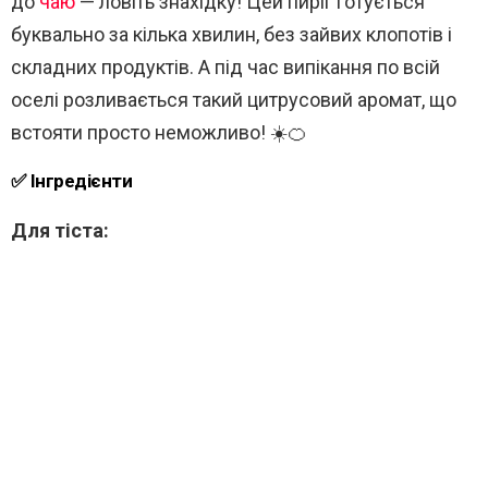
до
чаю
— ловіть знахідку! Цей пиріг готується
буквально за кілька хвилин, без зайвих клопотів і
складних продуктів. А під час випікання по всій
оселі розливається такий цитрусовий аромат, що
встояти просто неможливо! ☀️🍊
✅ Інгредієнти
Для тіста: