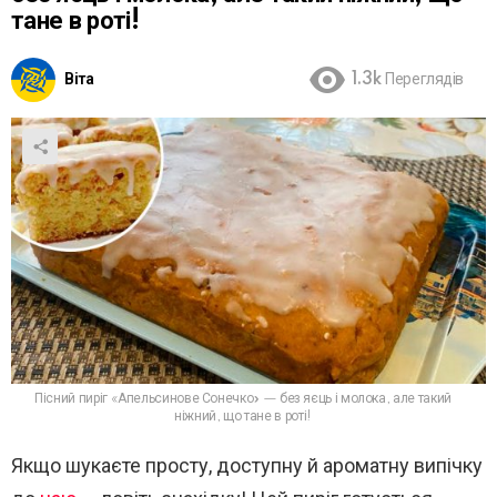
тане в роті!
Віта
1.3k
Переглядів
Пісний пиріг «Апельсинове Сонечко» — без яєць і молока, але такий
ніжний, що тане в роті!
Якщо шукаєте просту, доступну й ароматну випічку