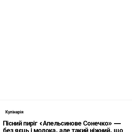
Кулінарія
Пісний пиріг «Апельсинове Сонечко» —
без яєць і молока, але такий ніжний, що