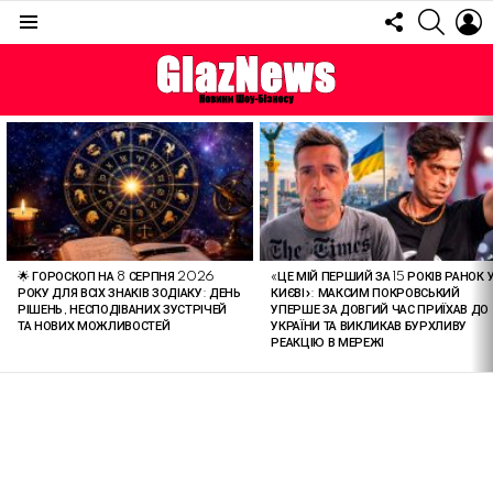
FOLLOW
SEARC
L
US
Menu
ОСТАННІ
СТАТТІ
🌟 ГОРОСКОП НА 8 СЕРПНЯ 2026
«ЦЕ МІЙ ПЕРШИЙ ЗА 15 РОКІВ РАНОК 
РОКУ ДЛЯ ВСІХ ЗНАКІВ ЗОДІАКУ: ДЕНЬ
КИЄВІ»: МАКСИМ ПОКРОВСЬКИЙ
РІШЕНЬ, НЕСПОДІВАНИХ ЗУСТРІЧЕЙ
УПЕРШЕ ЗА ДОВГИЙ ЧАС ПРИЇХАВ ДО
ТА НОВИХ МОЖЛИВОСТЕЙ
УКРАЇНИ ТА ВИКЛИКАВ БУРХЛИВУ
РЕАКЦІЮ В МЕРЕЖІ