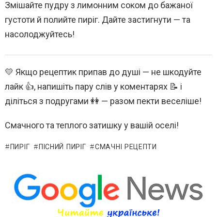
Змішайте пудру з лимонним соком до бажаної
густоти й полийте пиріг. Дайте застигнути — та
насолоджуйтесь!
💛 Якщо рецептик припав до душі — не шкодуйте
лайк 👍, напишіть пару слів у коментарях 📝 і
діліться з подругами 👭 — разом пекти веселіше!
Смачного та теплого затишку у вашій оселі!
ПИРІГ
ПІСНИЙ ПИРІГ
СМАЧНІ РЕЦЕПТИ