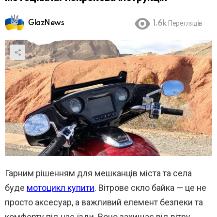
GlazNews
1.6k
Переглядів
Гарним рішенням для мешканців міста та села
буде
мотоцикл купити
. Вітрове скло байка — це не
просто аксесуар, а важливий елемент безпеки та
комфорту під час їзди. Воно захищає від вітру,