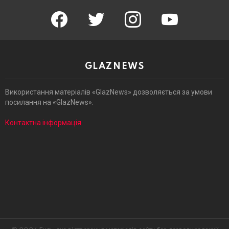
facebook
twitter
instagram
youtube
GLAZNEWS
Використання матеріалів «GlazNews» дозволяється за умови
посилання на «GlazNews».
Контактна інформація