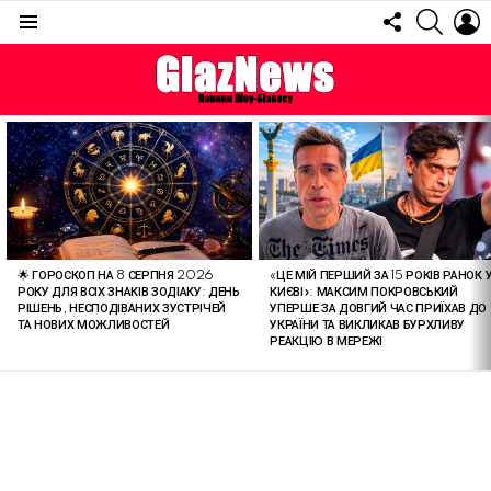
FOLLOW
SEARC
L
US
Menu
ОСТАННІ
СТАТТІ
🌟 ГОРОСКОП НА 8 СЕРПНЯ 2026
«ЦЕ МІЙ ПЕРШИЙ ЗА 15 РОКІВ РАНОК 
РОКУ ДЛЯ ВСІХ ЗНАКІВ ЗОДІАКУ: ДЕНЬ
КИЄВІ»: МАКСИМ ПОКРОВСЬКИЙ
РІШЕНЬ, НЕСПОДІВАНИХ ЗУСТРІЧЕЙ
УПЕРШЕ ЗА ДОВГИЙ ЧАС ПРИЇХАВ ДО
ТА НОВИХ МОЖЛИВОСТЕЙ
УКРАЇНИ ТА ВИКЛИКАВ БУРХЛИВУ
РЕАКЦІЮ В МЕРЕЖІ