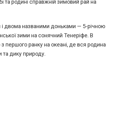
і та родині справжній зимовий рай на
ом і двома названими доньками — 5-річною
їнської зими на сонячний Тенеріфе. В
 з першого ранку на океані, де вся родина
 та дику природу.