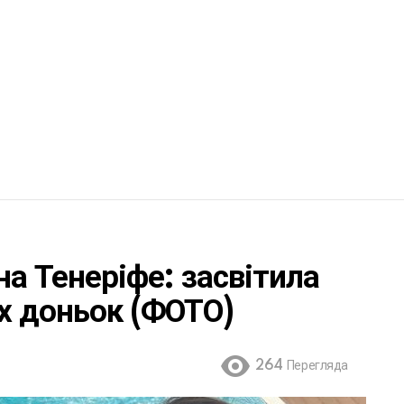
на Тенеріфе: засвітила
х доньок (ФОТО)
264
Перегляда