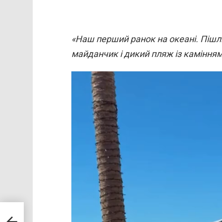
«Наш перший ранок на океані. Піш
майданчик і дикий пляж із камінням
В
и
д
е
о
п
л
е
е
р
ого
ів