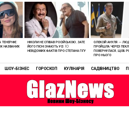
 ТЕНЕРІФЕ:
НІКОЛИ НЕ СПІВАВ РОСІЙСЬКОЮ, ЗАТЕ
ОЛЕКСІЙ АНУЛЯ — ЛЮ
ОХ НАЗВАНИХ
ЙОГО ПІСНІ ЗНАЮТЬ УСІ: 10
ПРОЙШЛА ЧЕРЕЗ ПЕКЛО
НЕВІДОМИХ ФАКТІВ ПРО СТЕПАНА ГІГУ
ПОВЕРНУЛАСЯ, ЩОБ Р
ПРО НЬОГО
ШОУ-БІЗНЕС
ГОРОСКОП
КУЛІНАРІЯ
САДІВНИЦТВО
П