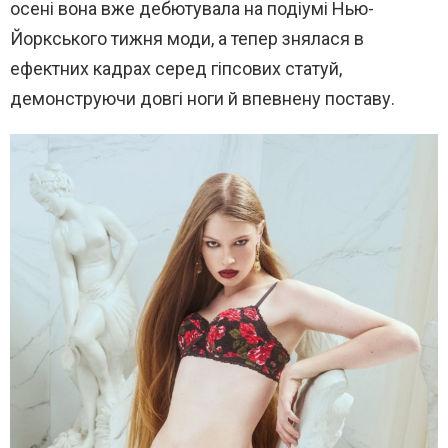
осені вона вже дебютувала на подіумі Нью-
Йоркського тижня моди, а тепер знялася в
ефектних кадрах серед гіпсових статуй,
демонструючи довгі ноги й впевнену поставу.