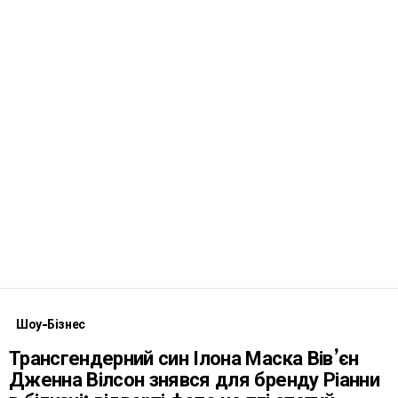
Шоу-Бізнес
Трансгендерний син Ілона Маска Вів’єн
Дженна Вілсон знявся для бренду Ріанни