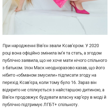
При народженні Вів’єн звали Ксав’єром. У 2020
році вона офіційно змінила ім’я та стать, а згодом
публічно заявила, що не хоче мати нічого спільного
з батьком. Ілон Маск неодноразово казав, що його
нібито «обманом змусили» підписати згоду на
перехід Ксав’єра, коли тому було 16. Зараз він
відкрито не спілкується з найстаршою дитиною, а
Вів’єн продовжує будувати власну кар’єру в моді й
публічно підтримує ЛГБТ+ спільноту.