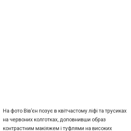
На фото Вів’єн позує в квітчастому ліфі та трусиках
на червоних колготках, доповнивши образ
контрастним макіяжем і туфлями на високих