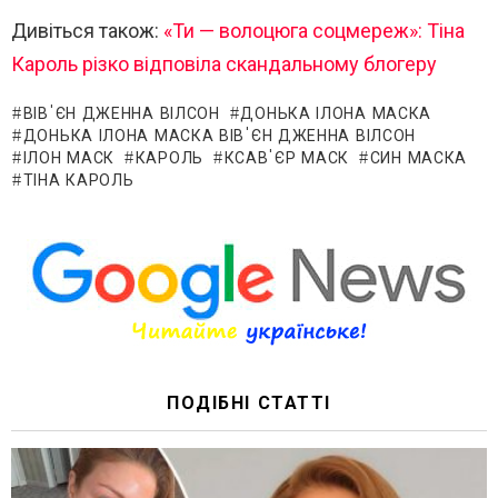
Дивіться також:
«Ти — волоцюга соцмереж»: Тіна
Кароль різко відповіла скандальному блогеру
ВІВ'ЄН ДЖЕННА ВІЛСОН
ДОНЬКА ІЛОНА МАСКА
ДОНЬКА ІЛОНА МАСКА ВІВ'ЄН ДЖЕННА ВІЛСОН
ІЛОН МАСК
КАРОЛЬ
КСАВ'ЄР МАСК
СИН МАСКА
ТІНА КАРОЛЬ
ПОДІБНІ СТАТТІ