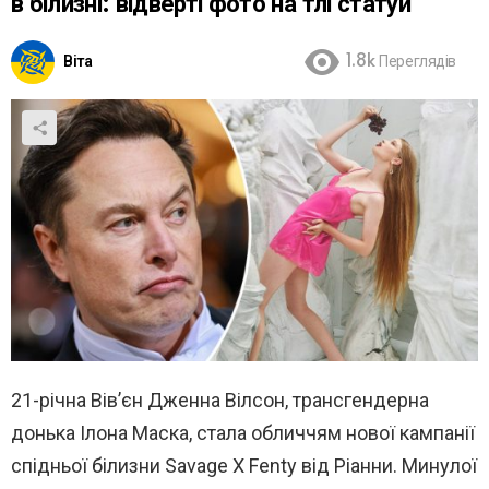
в білизні: відверті фото на тлі статуй
Віта
1.8k
Переглядів
21-річна Вів’єн Дженна Вілсон, трансгендерна
донька Ілона Маска, стала обличчям нової кампанії
спідньої білизни Savage X Fenty від Ріанни. Минулої