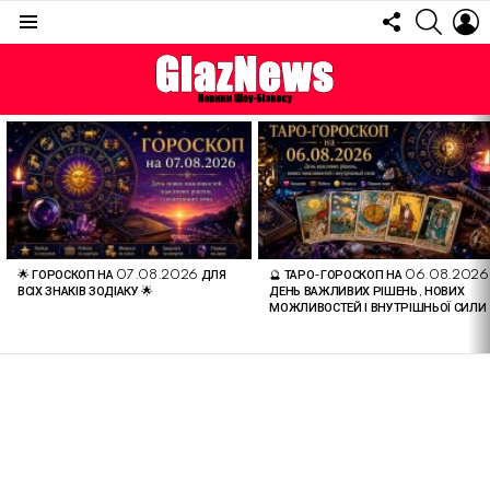
FOLLOW
SEARC
L
US
Menu
ОСТАННІ
СТАТТІ
🌟 ГОРОСКОП НА 07.08.2026 ДЛЯ
🔮 ТАРО-ГОРОСКОП НА 06.08.2026
ВСІХ ЗНАКІВ ЗОДІАКУ 🌟
ДЕНЬ ВАЖЛИВИХ РІШЕНЬ, НОВИХ
МОЖЛИВОСТЕЙ І ВНУТРІШНЬОЇ СИЛИ