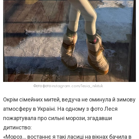
Фото фото instagram.com/lesia_nikituk
Окрім сімейних митей, ведуча не оминула й зимову
атмосферу в Україні. На одному з фото Леся
пожартувала про сильні морози, згадавши
дитинство:
«Мороз… востаннє я такі ласиці на вікнах бачила в