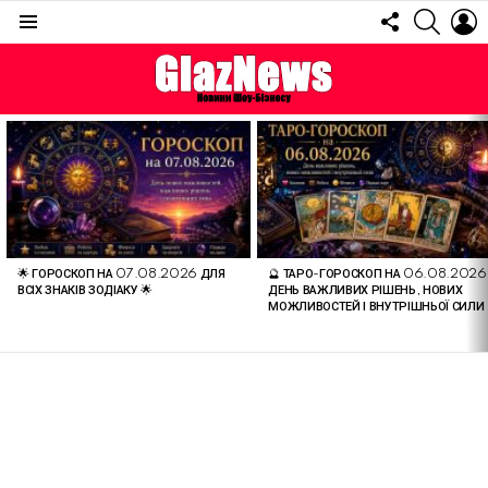
FOLLOW
SEARC
L
US
Menu
ОСТАННІ
СТАТТІ
🌟 ГОРОСКОП НА 07.08.2026 ДЛЯ
🔮 ТАРО-ГОРОСКОП НА 06.08.2026
ВСІХ ЗНАКІВ ЗОДІАКУ 🌟
ДЕНЬ ВАЖЛИВИХ РІШЕНЬ, НОВИХ
МОЖЛИВОСТЕЙ І ВНУТРІШНЬОЇ СИЛИ