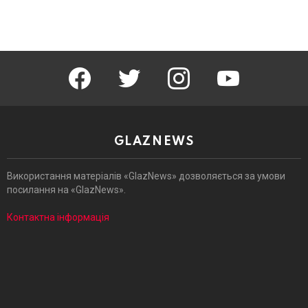
facebook
twitter
instagram
youtube
GLAZNEWS
Використання матеріалів «GlazNews» дозволяється за умови
посилання на «GlazNews».
Контактна інформація