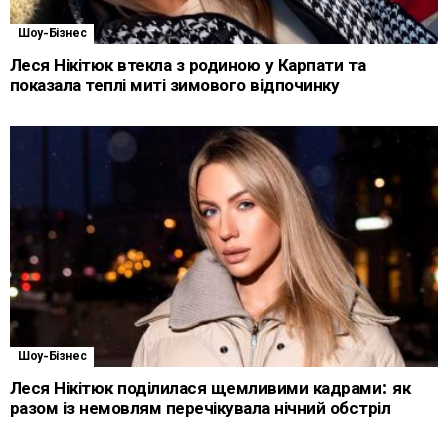
Шоу-Бізнес
Леся Нікітюк втекла з родиною у Карпати та
показала теплі миті зимового відпочинку
Шоу-Бізнес
Леся Нікітюк поділилася щемливими кадрами: як
разом із немовлям перечікувала нічний обстріл