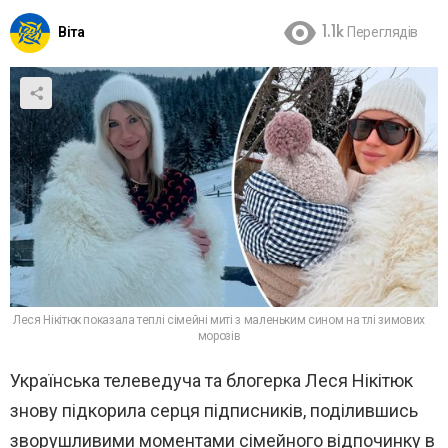
Віта
1.1k
Переглядів
Леся Нікітюк показала теплі сімейні миті з маленьким сином на тлі зимових
морозів
Українська телеведуча та блогерка Леся Нікітюк
знову підкорила серця підписників, поділившись
зворушливими моментами сімейного відпочинку в