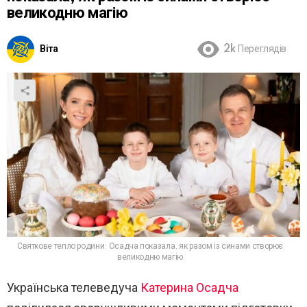
великодню магію
Віта
2k
Переглядів
Святкове тепло родини: Осадча показала, як разом із синами створює
великодню магію
Українська телеведуча
Катерина Осадча