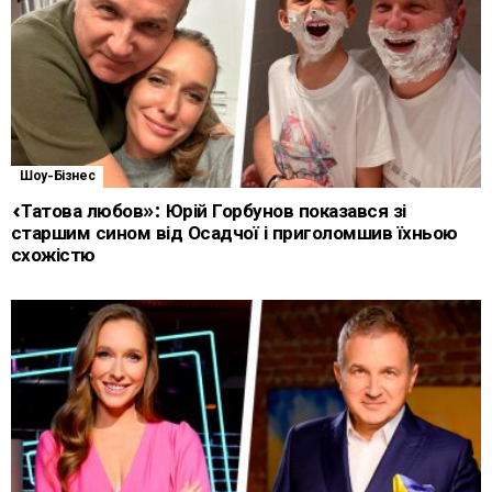
Шоу-Бізнес
«Татова любов»: Юрій Горбунов показався зі
старшим сином від Осадчої і приголомшив їхньою
схожістю