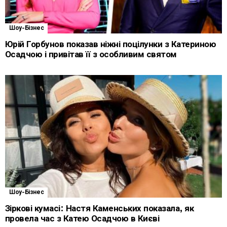
Шоу-Бізнес
Юрій Горбунов показав ніжні поцілунки з Катериною
Осадчою і привітав її з особливим святом
Шоу-Бізнес
Зіркові кумасі: Настя Каменських показала, як
провела час з Катею Осадчою в Києві