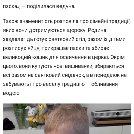
паска», — поділилася ведуча.
Також знаменитість розповіла про сімейні традиції,
яких вони дотримуються щороку. Родина
заздалегідь готує святковий стіл, разом із дітьми
розписує яйця, прикрашає паски та збирає
великодній кошик для освячення в церкві. Окрім
цього, вони купують нові вишиванки, збираються
всі разом на святковий сніданок, а в понеділок не
забувають і про веселу традицію — обливання
водою.
В
и
д