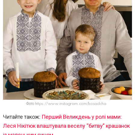
Фото https://www.instagram.com/kosadcha
Читайте також:
Перший Великдень у ролі мами:
Леся Нікітюк влаштувала веселу “битву” крашанок
із маленьким сином