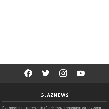
facebook
twitter
instagram
youtube
GLAZNEWS
Використання матеріалів «GlazNews» дозволяється за умови