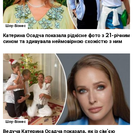
Шоу-Бізнес
Катерина Осадча показала рідкісне фото з 21-річним
сином та здивувала неймовірною схожістю з ним
Шоу-Бізнес
Ведуча Катерина Осадча показала, як із сім’єю