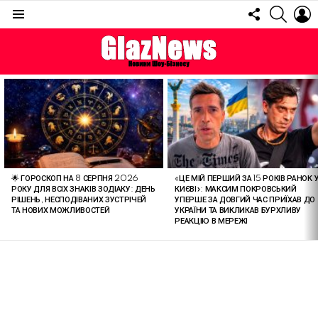
FOLLOW
SEARC
L
US
Menu
ОСТАННІ
СТАТТІ
🌟 ГОРОСКОП НА 8 СЕРПНЯ 2026
«ЦЕ МІЙ ПЕРШИЙ ЗА 15 РОКІВ РАНОК 
РОКУ ДЛЯ ВСІХ ЗНАКІВ ЗОДІАКУ: ДЕНЬ
КИЄВІ»: МАКСИМ ПОКРОВСЬКИЙ
РІШЕНЬ, НЕСПОДІВАНИХ ЗУСТРІЧЕЙ
УПЕРШЕ ЗА ДОВГИЙ ЧАС ПРИЇХАВ ДО
ТА НОВИХ МОЖЛИВОСТЕЙ
УКРАЇНИ ТА ВИКЛИКАВ БУРХЛИВУ
РЕАКЦІЮ В МЕРЕЖІ