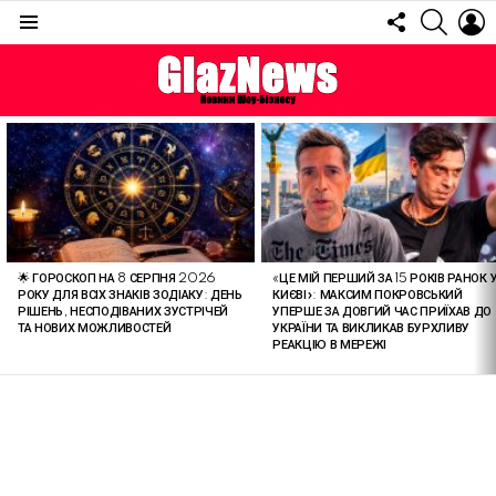
FOLLOW
SEARC
L
US
Menu
ОСТАННІ
СТАТТІ
🌟 ГОРОСКОП НА 8 СЕРПНЯ 2026
«ЦЕ МІЙ ПЕРШИЙ ЗА 15 РОКІВ РАНОК 
РОКУ ДЛЯ ВСІХ ЗНАКІВ ЗОДІАКУ: ДЕНЬ
КИЄВІ»: МАКСИМ ПОКРОВСЬКИЙ
РІШЕНЬ, НЕСПОДІВАНИХ ЗУСТРІЧЕЙ
УПЕРШЕ ЗА ДОВГИЙ ЧАС ПРИЇХАВ ДО
ТА НОВИХ МОЖЛИВОСТЕЙ
УКРАЇНИ ТА ВИКЛИКАВ БУРХЛИВУ
РЕАКЦІЮ В МЕРЕЖІ