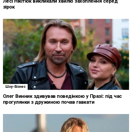
Лесі Нікітюк викликали хвилю захоплення серед
зірок
Шоу-Бізнес
Олег Винник здивував поведінкою у Празі: під час
прогулянки з дружиною почав гавкати