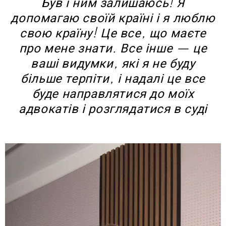
Був і ним залишаюсь! Я
допомагаю своїй країні і я люблю
свою країну! Це все, що маєте
про мене знати. Все інше — це
ваші видумки, які я не буду
більше терпіти, і надалі це все
буде направлятися до моїх
адвокатів і розглядатися в суді
В
и
д
е
о
п