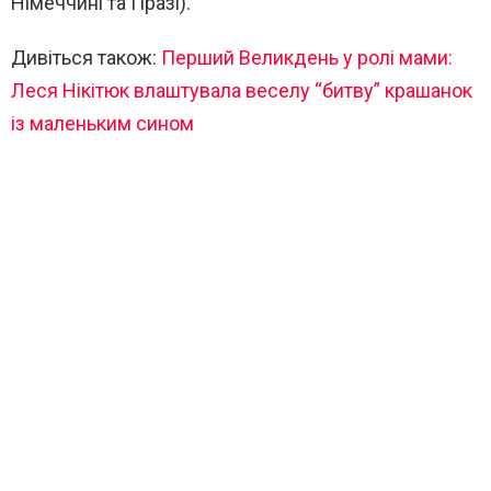
Німеччині та Празі).
Дивіться також:
Перший Великдень у ролі мами:
Леся Нікітюк влаштувала веселу “битву” крашанок
із маленьким сином