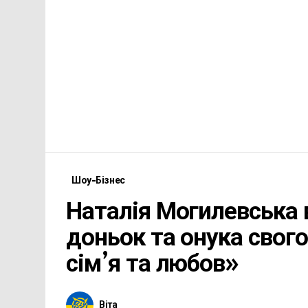
Шоу-Бізнес
Наталія Могилевська 
доньок та онука свог
сім’я та любов»
Віта