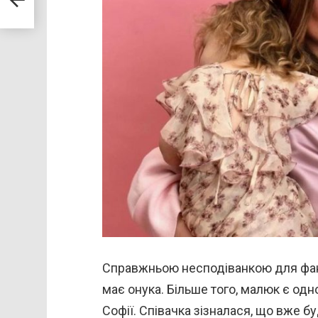
Справжньою несподіванкою для фанат
має онука. Більше того, малюк є од
Софії. Співачка зізналася, що вже б