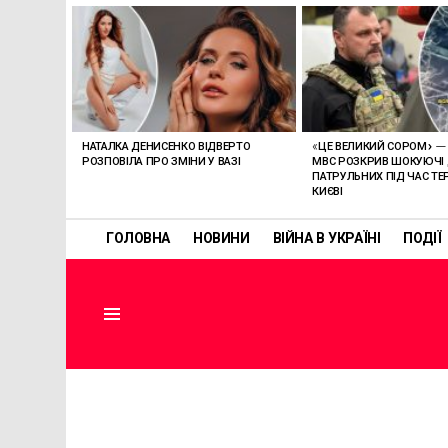
ОСТАННІ
СТАТТІ
НАТАЛКА ДЕНИСЕНКО ВІДВЕРТО
«ЦЕ ВЕЛИКИЙ СОРОМ» — 
РОЗПОВІЛА ПРО ЗМІНИ У ВАЗІ
МВС РОЗКРИВ ШОКУЮЧІ Д
ПАТРУЛЬНИХ ПІД ЧАС ТЕ
КИЄВІ
ГОЛОВНА
НОВИНИ
ВІЙНА В УКРАЇНІ
ПОДІЇ
Menu