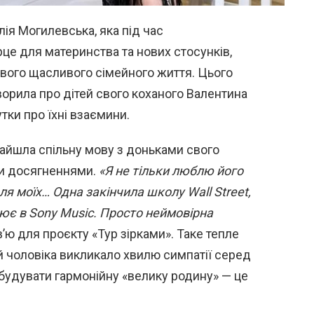
ія Могилевська, яка під час
це для материнства та нових стосунків,
вого щасливого сімейного життя. Цього
ворила про дітей свого коханого Валентина
тки про їхні взаємини.
знайшла спільну мову з доньками свого
ми досягненнями.
«Я не тільки люблю його
ля моїх… Одна закінчила школу Wall Street,
цює в Sony Music. Просто неймовірна
в’ю для проєкту «Тур зірками». Таке тепле
й чоловіка викликало хвилю симпатії серед
обудувати гармонійну «велику родину» — це