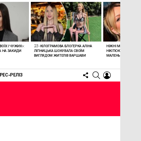
ВОЇХ І ЧУЖИХ»:
23-КІЛОГРАМОВА БЛОГЕРКА АЛІНА
НІЖНІ МИТІ МАТЕРИ
А НА ЗАКИДИ
ЛІПНИЦЬКА ШОКУВАЛА СВОЇМ
НІКІТЮК ПОДІЛИЛАС
ВИГЛЯДОМ ЖИТЕЛІВ ВАРШАВИ
МАЛЕНЬКИМ СИНО
FOLLOW
SEARCH
LOGIN
РЕС-РЕЛІЗ
US