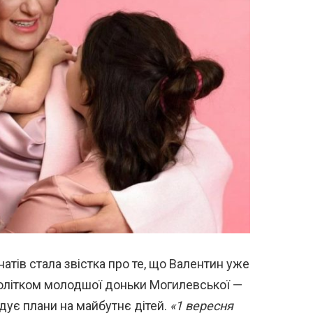
ів стала звістка про те, що Валентин уже
нолітком молодшої доньки Могилевської —
удує плани на майбутнє дітей.
«1 вересня