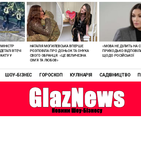
НАТАЛІЯ МОГИЛЕВСЬКА ВПЕРШЕ
МІНІСТР
«МОВА НЕ ДІЛИТЬ НА С
РОЗПОВІЛА ПРО ДОНЬОК ТА ОНУКА
ЕТАЛІ ВТЕЧІ
ПРИХОДЬКО ВІДПОВІЛ
СВОГО ОБРАНЦЯ: «ЦЕ ВЕЛИЧЕЗНА
РАКТУ У
ЩОДО РОСІЙСЬКОЇ
СІМ’Я ТА ЛЮБОВ»
ШОУ-БІЗНЕС
ГОРОСКОП
КУЛІНАРІЯ
САДІВНИЦТВО
П