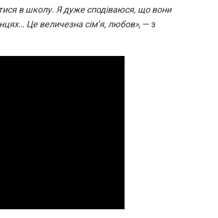
тися в школу. Я дуже сподіваюся, що вони
нцях… Це величезна сім’я, любов»,
— з