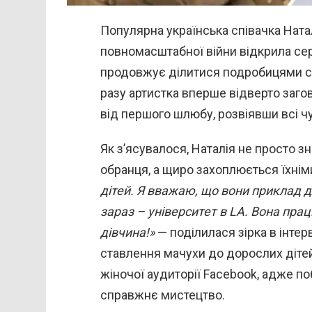
Популярна українська співачка Натал
повномасштабної війни відкрила сер
продовжує ділитися подробицями с
разу артистка вперше відверто заго
від першого шлюбу, розвіявши всі чу
Як з’ясувалося, Наталія не просто 
обранця, а щиро захоплюється їхні
дітей. Я вважаю, що вони приклад д
зараз – університет в LA. Вона пра
дівчина!»
— поділилася зірка в інтер
ставлення мачухи до дорослих діте
жіночої аудиторії Facebook, адже п
справжнє мистецтво.