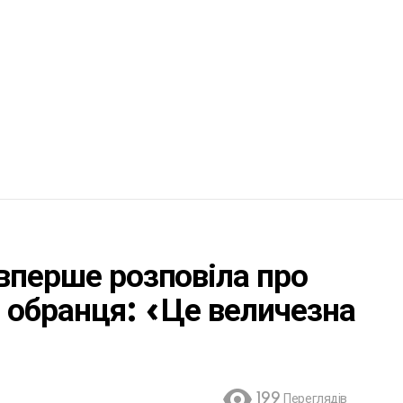
вперше розповіла про
о обранця: «Це величезна
199
Переглядів