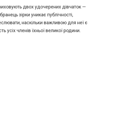
 виховують двох удочерених дівчаток —
бранець зірки уникає публічності,
слювати, наскільки важливою для неї є
ть усіх членів їхньої великої родини.