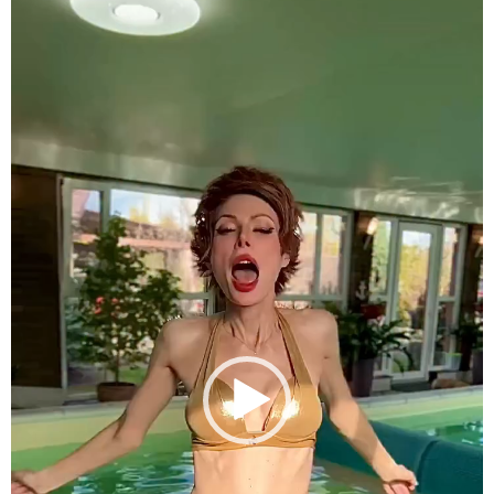
и
д
е
о
п
л
е
е
р