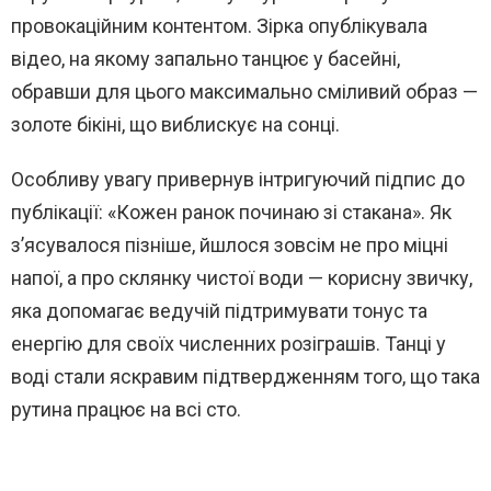
провокаційним контентом. Зірка опублікувала
відео, на якому запально танцює у басейні,
обравши для цього максимально сміливий образ —
золоте бікіні, що виблискує на сонці.
Особливу увагу привернув інтригуючий підпис до
публікації: «Кожен ранок починаю зі стакана». Як
з’ясувалося пізніше, йшлося зовсім не про міцні
напої, а про склянку чистої води — корисну звичку,
яка допомагає ведучій підтримувати тонус та
енергію для своїх численних розіграшів. Танці у
воді стали яскравим підтвердженням того, що така
рутина працює на всі сто.