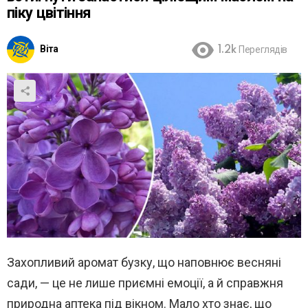
піку цвітіння
Віта
1.2k
Переглядів
Захопливий аромат бузку, що наповнює весняні
сади, — це не лише приємні емоції, а й справжня
природна аптека під вікном. Мало хто знає, що