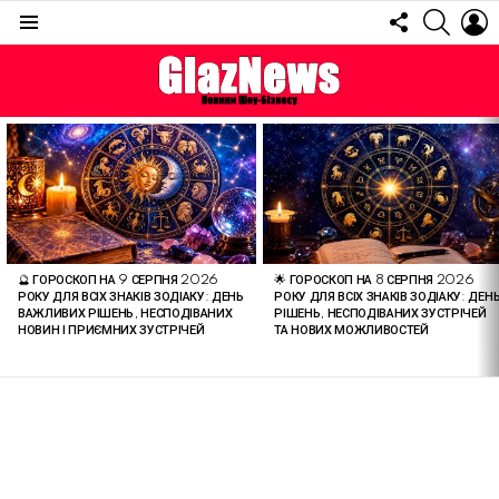
FOLLOW
SEARC
L
US
Menu
ОСТАННІ
СТАТТІ
🔮 ГОРОСКОП НА 9 СЕРПНЯ 2026
🌟 ГОРОСКОП НА 8 СЕРПНЯ 2026
РОКУ ДЛЯ ВСІХ ЗНАКІВ ЗОДІАКУ: ДЕНЬ
РОКУ ДЛЯ ВСІХ ЗНАКІВ ЗОДІАКУ: ДЕН
ВАЖЛИВИХ РІШЕНЬ, НЕСПОДІВАНИХ
РІШЕНЬ, НЕСПОДІВАНИХ ЗУСТРІЧЕЙ
НОВИН І ПРИЄМНИХ ЗУСТРІЧЕЙ
ТА НОВИХ МОЖЛИВОСТЕЙ