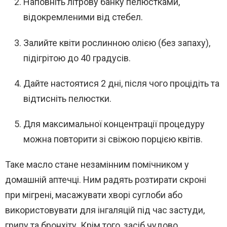
Наповніть літрову банку пелюстками,
відокремленими від стебел.
Залийте квіти рослинною олією (без запаху),
підігрітою до 40 градусів.
Дайте настоятися 2 дні, після чого процідіть та
відтисніть пелюстки.
Для максимальної концентрації процедуру
можна повторити зі свіжою порцією квітів.
Таке масло стане незамінним помічником у
домашній аптечці. Ним радять розтирати скроні
при мігрені, масажувати хворі суглоби або
використовувати для інгаляцій під час застуди,
грипу та бронхіту. Крім того, засіб чудово