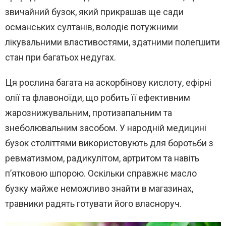
звичайний бузок, який прикрашав ще сади
османських султанів, володіє потужними
лікувальними властивостями, здатними полегшити
стан при багатьох недугах.
Ця рослина багата на аскорбінову кислоту, ефірні
олії та флавоноїди, що робить її ефективним
жарознижувальним, протизапальним та
знеболювальним засобом. У народній медицині
бузок століттями використовують для боротьби з
ревматизмом, радикулітом, артритом та навіть
п’ятковою шпорою. Оскільки справжнє масло
бузку майже неможливо знайти в магазинах,
травники радять готувати його власноруч.