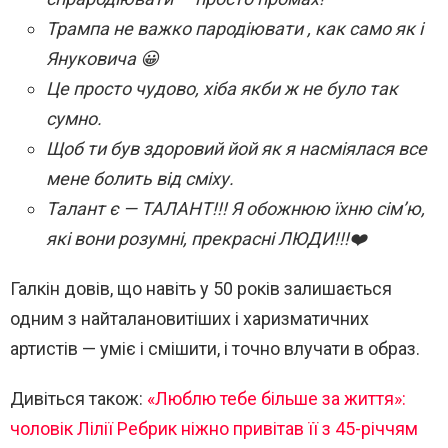
Трампа не важко пародіювати , как само як і
Януковича 😀
Це просто чудово, хіба якби ж не було так
сумно.
Щоб ти був здоровий йой як я насміялася все
мене болить від сміху.
Талант є — ТАЛАНТ!!! Я обожнюю їхню сім’ю,
які вони розумні, прекрасні ЛЮДИ!!!❤️
Галкін довів, що навіть у 50 років залишається
одним з найталановитіших і харизматичних
артистів — уміє і смішити, і точно влучати в образ.
Дивіться також:
«Люблю тебе більше за життя»:
чоловік Лілії Ребрик ніжно привітав її з 45-річчям