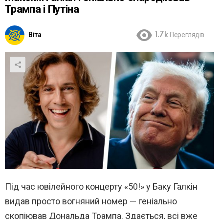
Трампа і Путіна
Віта
1.7k
Переглядів
Під час ювілейного концерту «50!» у Баку Галкін
видав просто вогняний номер — геніально
скопіював Дональда Трампа. Здається, всі вже