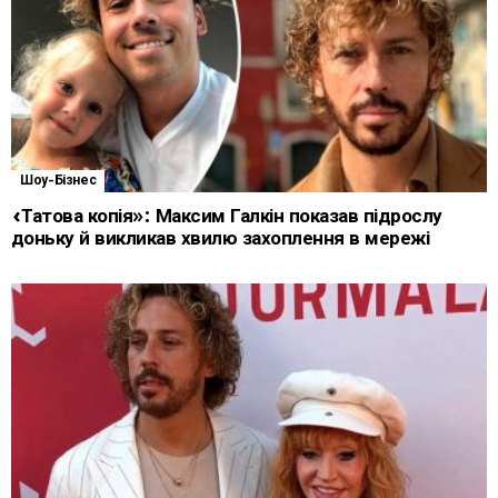
Шоу-Бізнес
«Татова копія»: Максим Галкін показав підрослу
доньку й викликав хвилю захоплення в мережі