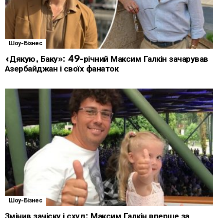
Шоу-Бізнес
«Дякую, Баку»: 49-річний Максим Галкін зачарував
Азербайджан і своїх фанаток
Шоу-Бізнес
Змінив зачіску і схуд: Максим Галкін вперше за