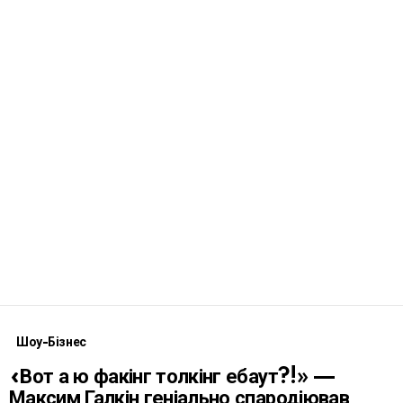
Шоу-Бізнес
«Вот а ю факінг толкінг ебаут?!» —
Максим Галкін геніально спародіював