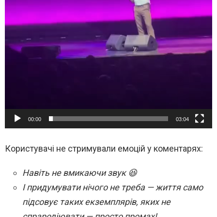
00:00
03:04
Користувачі не стримували емоцій у коментарях:
Навіть не вмикаючи звук 😆
І придумувати нічого не треба — життя само
підсовує таких екземплярів, яких не
спрародіювати — просто промах!