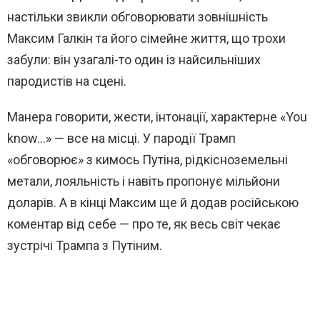
настільки звикли обговорювати зовнішність
Максим Галкін та його сімейне життя, що трохи
забули: він узагалі-то один із найсильніших
пародистів на сцені.
Манера говорити, жести, інтонації, характерне «You
know…» — все на місці. У пародії Трамп
«обговорює» з кимось Путіна, рідкісноземельні
метали, лояльність і навіть пропонує мільйони
доларів. А в кінці Максим ще й додав російською
коментар від себе — про те, як весь світ чекає
зустрічі Трампа з Путіним.