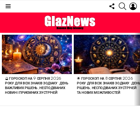
FOLLOW
SEARC
L
US
Menu
ОСТАННІ
СТАТТІ
🔮 ГОРОСКОП НА 9 СЕРПНЯ 2026
🌟 ГОРОСКОП НА 8 СЕРПНЯ 2026
РОКУ ДЛЯ ВСІХ ЗНАКІВ ЗОДІАКУ: ДЕНЬ
РОКУ ДЛЯ ВСІХ ЗНАКІВ ЗОДІАКУ: ДЕН
ВАЖЛИВИХ РІШЕНЬ, НЕСПОДІВАНИХ
РІШЕНЬ, НЕСПОДІВАНИХ ЗУСТРІЧЕЙ
НОВИН І ПРИЄМНИХ ЗУСТРІЧЕЙ
ТА НОВИХ МОЖЛИВОСТЕЙ