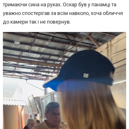
тримаючи сина на руках. Оскар був у панамці та
уважно спостерігав за всім навколо, хоча обличчя
до камери так і не повернув.
В
и
д
е
о
п
л
е
е
р