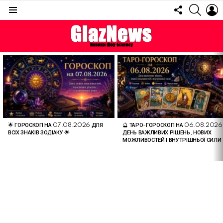
FOLLOW
SEARC
L
US
Menu
ОСТАННІ
СТАТТІ
🌟 ГОРОСКОП НА 07.08.2026 ДЛЯ
🔮 ТАРО-ГОРОСКОП НА 06.08.2026
ВСІХ ЗНАКІВ ЗОДІАКУ 🌟
ДЕНЬ ВАЖЛИВИХ РІШЕНЬ, НОВИХ
МОЖЛИВОСТЕЙ І ВНУТРІШНЬОЇ СИЛИ