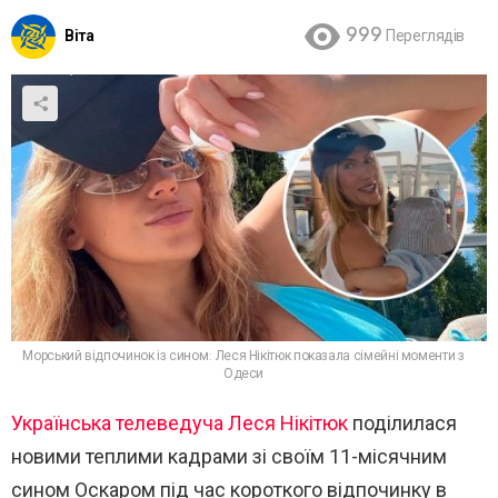
Віта
999
Переглядів
Морський відпочинок із сином: Леся Нікітюк показала сімейні моменти з
Одеси
Українська телеведуча
Леся Нікітюк
поділилася
новими теплими кадрами зі своїм 11-місячним
сином Оскаром під час короткого відпочинку в