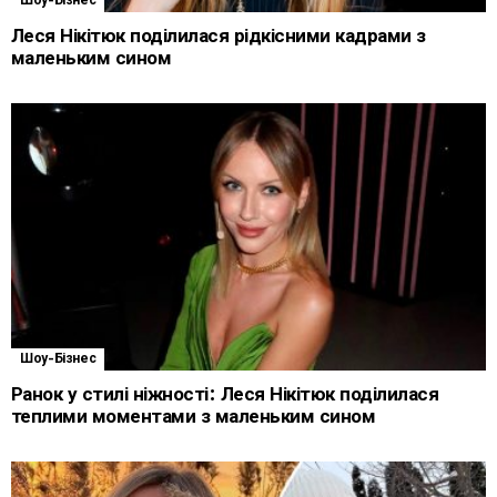
Шоу-Бізнес
Леся Нікітюк поділилася рідкісними кадрами з
маленьким сином
Шоу-Бізнес
Ранок у стилі ніжності: Леся Нікітюк поділилася
теплими моментами з маленьким сином