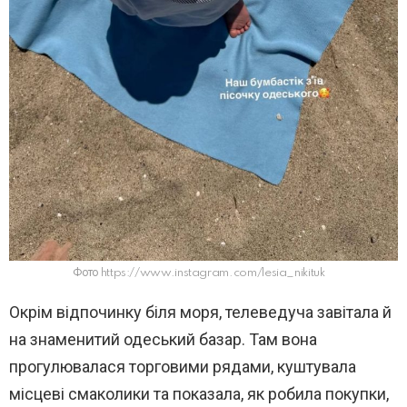
Фото https://www.instagram.com/lesia_nikituk
Окрім відпочинку біля моря, телеведуча завітала й
на знаменитий одеський базар. Там вона
прогулювалася торговими рядами, куштувала
місцеві смаколики та показала, як робила покупки,