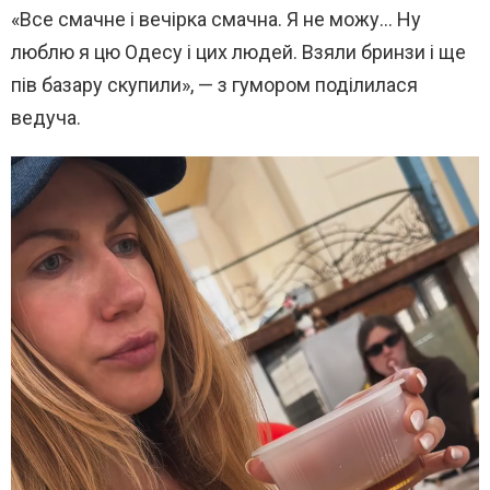
«Все смачне і вечірка смачна. Я не можу… Ну
люблю я цю Одесу і цих людей. Взяли бринзи і ще
пів базару скупили», — з гумором поділилася
ведуча.
В
и
д
е
о
п
л
е
е
р