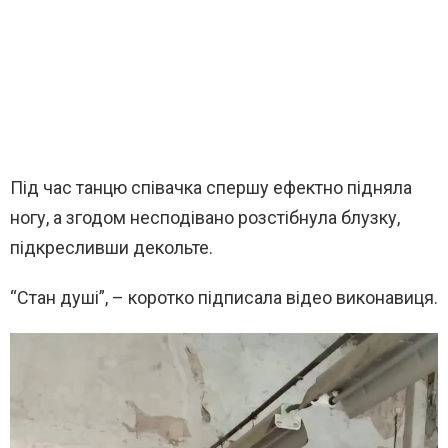
Під час танцю співачка спершу ефектно підняла
ногу, а згодом несподівано розстібнула блузку,
підкресливши декольте.
“Стан душі”, – коротко підписала відео виконавиця.
В
и
д
е