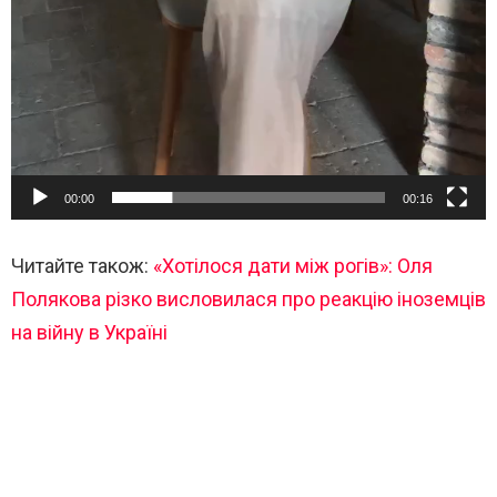
00:00
00:16
Читайте також:
«Хотілося дати між рогів»: Оля
Полякова різко висловилася про реакцію іноземців
на війну в Україні