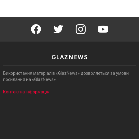
facebook
twitter
instagram
youtube
GLAZNEWS
Використання матеріалів «GlazNews» дозволяється за умови
посилання на «GlazNews».
Контактна інформація