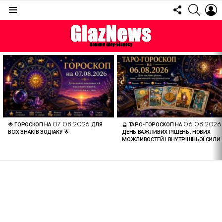
FOLLOW
SEARC
L
US
Menu
ОСТАННІ
СТАТТІ
🌟 ГОРОСКОП НА 07.08.2026 ДЛЯ
🔮 ТАРО-ГОРОСКОП НА 06.08.2026
ВСІХ ЗНАКІВ ЗОДІАКУ 🌟
ДЕНЬ ВАЖЛИВИХ РІШЕНЬ, НОВИХ
МОЖЛИВОСТЕЙ І ВНУТРІШНЬОЇ СИЛИ