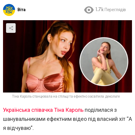
Віта
1.7k
Переглядів
Тіна Кароль станцювала на стільці та ефектно засвітила декольте
Українська співачка
Тіна Кароль
поділилася з
шанувальниками ефектним відео під власний хіт “А
я відчуваю”.