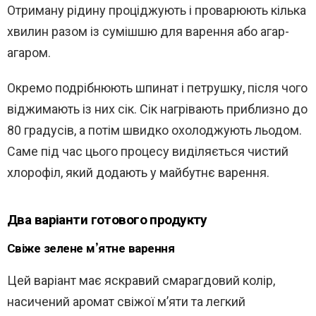
Отриману рідину проціджують і проварюють кілька
хвилин разом із сумішшю для варення або агар-
агаром.
Окремо подрібнюють шпинат і петрушку, після чого
віджимають із них сік. Сік нагрівають приблизно до
80 градусів, а потім швидко охолоджують льодом.
Саме під час цього процесу виділяється чистий
хлорофіл, який додають у майбутнє варення.
Два варіанти готового продукту
Свіже зелене м’ятне варення
Цей варіант має яскравий смарагдовий колір,
насичений аромат свіжої м’яти та легкий