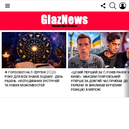
FOLLOW
SEARC
L
US
Menu
ОСТАННІ
СТАТТІ
🌟 ГОРОСКОП НА 8 СЕРПНЯ 2026
«ЦЕ МІЙ ПЕРШИЙ ЗА 15 РОКІВ РАНОК 
РОКУ ДЛЯ ВСІХ ЗНАКІВ ЗОДІАКУ: ДЕНЬ
КИЄВІ»: МАКСИМ ПОКРОВСЬКИЙ
РІШЕНЬ, НЕСПОДІВАНИХ ЗУСТРІЧЕЙ
УПЕРШЕ ЗА ДОВГИЙ ЧАС ПРИЇХАВ ДО
ТА НОВИХ МОЖЛИВОСТЕЙ
УКРАЇНИ ТА ВИКЛИКАВ БУРХЛИВУ
РЕАКЦІЮ В МЕРЕЖІ