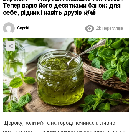
Тепер варю його десятками банок: для
себе, рідних і навіть друзів 🌿🍯
Сергій
2k
Переглядів
Щороку, коли м’ята на городі починає активно
розростатися, я замислююся, як використати її не