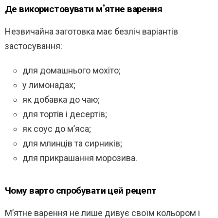
Де використовувати м’ятне варення
Незвичайна заготовка має безліч варіантів
застосування:
для домашнього мохіто;
у лимонадах;
як добавка до чаю;
для тортів і десертів;
як соус до м’яса;
для млинців та сирників;
для прикрашання морозива.
Чому варто спробувати цей рецепт
М’ятне варення не лише дивує своїм кольором і