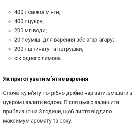
400 г свіжої м’яти;
400 г цукру;
200 мл води;
20 г суміші для варення або агар-агару;
200 г шпинату та петрушки;
сік одного лимона.
Як приготувати м’ятне варення
Спочатку м’яту потрібно дрібно нарізати, змішати з
цукром і залити водою. Після цього залишити
приблизно на 3 години, щоб листя віддало
максимум аромату та соку.