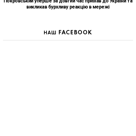
Покровський уперше за довгий час приїхав до України та
викликав бурхливу реакцію в мережі
НАШ FACEBOOK