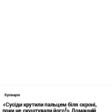
Кулінарія
«Сусіди крутили пальцем біля скроні,
поки не скуштували його!» Домашній