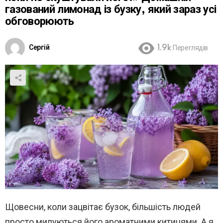
газований лимонад із бузку, який зараз усі
обговорюють
Сергій
1.9k
Переглядів
Щовесни, коли зацвітає бузок, більшість людей
просто милуються його ароматними китицями. А я