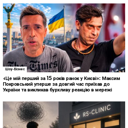
Шоу-Бізнес
«Це мій перший за 15 років ранок у Києві»: Максим
Покровський уперше за довгий час приїхав до
України та викликав бурхливу реакцію в мережі