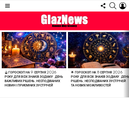
FOLLOW
SEARC
L
US
Menu
ОСТАННІ
СТАТТІ
🔮 ГОРОСКОП НА 9 СЕРПНЯ 2026
🌟 ГОРОСКОП НА 8 СЕРПНЯ 2026
РОКУ ДЛЯ ВСІХ ЗНАКІВ ЗОДІАКУ: ДЕНЬ
РОКУ ДЛЯ ВСІХ ЗНАКІВ ЗОДІАКУ: ДЕН
ВАЖЛИВИХ РІШЕНЬ, НЕСПОДІВАНИХ
РІШЕНЬ, НЕСПОДІВАНИХ ЗУСТРІЧЕЙ
НОВИН І ПРИЄМНИХ ЗУСТРІЧЕЙ
ТА НОВИХ МОЖЛИВОСТЕЙ