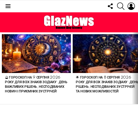
FOLLOW
SEARC
L
US
Menu
ОСТАННІ
СТАТТІ
🔮 ГОРОСКОП НА 9 СЕРПНЯ 2026
🌟 ГОРОСКОП НА 8 СЕРПНЯ 2026
РОКУ ДЛЯ ВСІХ ЗНАКІВ ЗОДІАКУ: ДЕНЬ
РОКУ ДЛЯ ВСІХ ЗНАКІВ ЗОДІАКУ: ДЕН
ВАЖЛИВИХ РІШЕНЬ, НЕСПОДІВАНИХ
РІШЕНЬ, НЕСПОДІВАНИХ ЗУСТРІЧЕЙ
НОВИН І ПРИЄМНИХ ЗУСТРІЧЕЙ
ТА НОВИХ МОЖЛИВОСТЕЙ