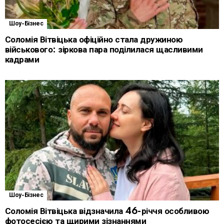
Шоу-Бізнес
Соломія Вітвіцька офіційно стала дружиною
військового: зіркова пара поділилася щасливими
кадрами
Шоу-Бізнес
Соломія Вітвіцька відзначила 46-річчя особливою
фотосесією та щирими зізнаннями