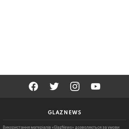
facebook
twitter
instagram
youtube
GLAZNEWS
Використання матеріалів «GlazNews» дозволяється за умови