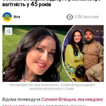
вагітність у 45 років
Віта
1.2k
Переглядів
«Моє материнство лише починається»: Соломія Вітвіцька відверто
розповіла про вагітність у 45 років
Відома телеведуча
Соломія Вітвіцька, яка невдовзі