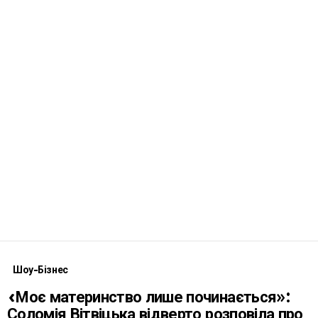
Шоу-Бізнес
«Моє материнство лише починається»:
Соломія Вітвіцька відверто розповіла про