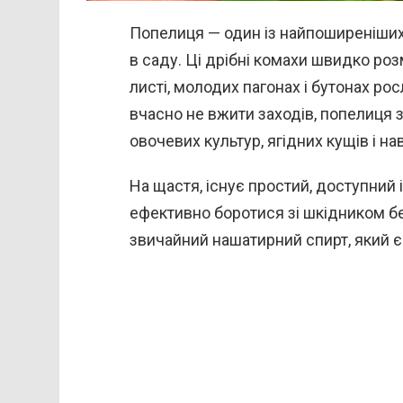
Попелиця — один із найпоширеніших 
в саду. Ці дрібні комахи швидко роз
листі, молодих пагонах і бутонах ро
вчасно не вжити заходів, попелиця 
овочевих культур, ягідних кущів і на
На щастя, існує простий, доступний 
ефективно боротися зі шкідником бе
звичайний нашатирний спирт, який є