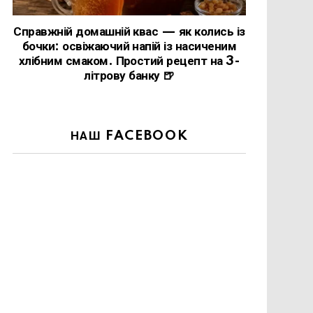
Справжній домашній квас — як колись із
бочки: освіжаючий напій із насиченим
хлібним смаком. Простий рецепт на 3-
літрову банку 🍺
НАШ FACEBOOK