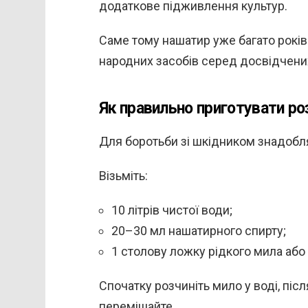
додаткове підживлення культур.
Саме тому нашатир уже багато рокі
народних засобів серед досвідчени
Як правильно приготувати роз
Для боротьби зі шкідником знадобл
Візьміть:
10 літрів чистої води;
20–30 мл нашатирного спирту;
1 столову ложку рідкого мила аб
Спочатку розчиніть мило у воді, піс
перемішайте.