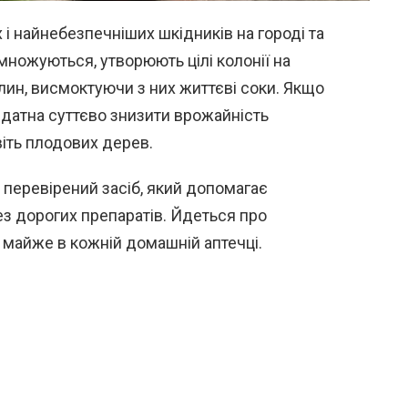
і найнебезпечніших шкідників на городі та
множуються, утворюють цілі колонії на
слин, висмоктуючи з них життєві соки. Якщо
здатна суттєво знизити врожайність
віть плодових дерев.
і перевірений засіб, який допомагає
з дорогих препаратів. Йдеться про
 майже в кожній домашній аптечці.