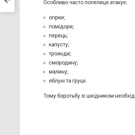
 3-
Особливо часто попелиця атакує:
огірки;
помідори;
перець;
капусту;
троянди;
смородину;
малину;
яблуні та груші.
Тому боротьбу зі шкідником необхід