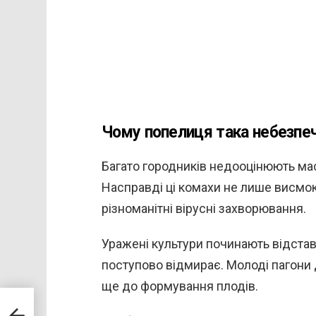
Чому попелиця така небезпе
Багато городників недооцінюють ма
Насправді ці комахи не лише висмокт
різноманітні вірусні захворювання.
Уражені культури починають відстава
поступово відмирає. Молоді пагони 
ще до формування плодів.
ись
ченим