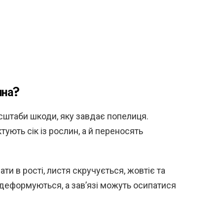
чна?
сштаби шкоди, яку завдає попелиця.
ують сік із рослин, а й переносять
ти в рості, листя скручується, жовтіє та
деформуються, а зав’язі можуть осипатися