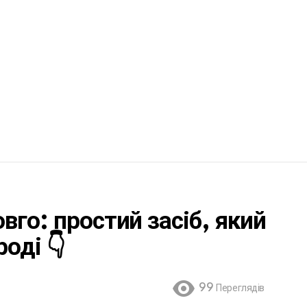
вго: простий засіб, який
оді 👇
99
Переглядів