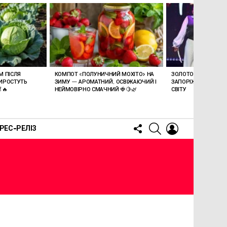
М ПІСЛЯ
КОМПОТ «ПОЛУНИЧНИЙ МОХІТО» НА
ЗОЛОТО ДЛЯ УКРАЇН
ИРОСТУТЬ
ЗИМУ — АРОМАТНИЙ, ОСВІЖАЮЧИЙ І
ЗАПОРІЖЖЯ СТАЛА
🔥
НЕЙМОВІРНО СМАЧНИЙ 🍓🍋🌿
СВІТУ
FOLLOW
SEARCH
LOGIN
РЕС-РЕЛІЗ
US