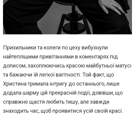
Прихильники та колеги по цеху вибухнули
найтеплішими привітаннями в коментарях під
дописом, захоплюючись красою майбутньої матусі
та бажаючи їй легкої вагітності. Той факт, що
Христина тримала інтригу до останнього, лише
додала шарму цій прекрасній події, довівши, що
справжнє щастя любить тишу, але завжди
знаходить час, щоб проявитися усій своїй красі.