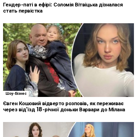
Гендер-паті в ефірі: Соломія Вітвіцька дізналася
стать первістка
Шоу-Бізнес
Євген Кошовий відверто розповів, як переживає
через від’їзд 18-річної доньки Варвари до Мілана