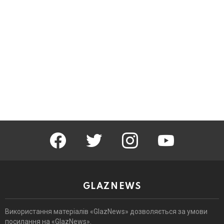
facebook
twitter
instagram
youtube
GLAZNEWS
Використання матеріалів «GlazNews» дозволяється за умови
посилання на «GlazNews».