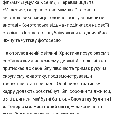
фільмах «Гуцулка Ксеня», «Перевізниця» та
«Малевич», вперше стане мамою. Радісною
звісткою виконавиця головної ролі у знаменитій
виставі «Конотопська відьма» поділилася на своїй
сторінці в Instagram, опублікувавши надзвичайно
ніжну та чуттєву фотосесію.
На оприлюдненій світлині Христина позує разом зі
своїм коханим на темному дивані. Акторка ніжно
притискає до себе білу півонію та тримає руку на
округлому животику, продемонструвавши
трепетний стан при надії. Особливого затишку
кадру додають розстебнуті білі сорочки та джинси,
в які вдягнені майбутні батьки.
«Спочатку були ти і
я. Тепер є ми. Наш новий світ»
, — лаконічно та