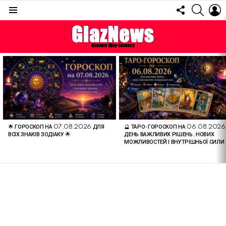
FOLLOW
SEARC
L
US
Menu
ОСТАННІ
СТАТТІ
🌟 ГОРОСКОП НА 07.08.2026 ДЛЯ
🔮 ТАРО-ГОРОСКОП НА 06.08.2026
ВСІХ ЗНАКІВ ЗОДІАКУ 🌟
ДЕНЬ ВАЖЛИВИХ РІШЕНЬ, НОВИХ
МОЖЛИВОСТЕЙ І ВНУТРІШНЬОЇ СИЛИ