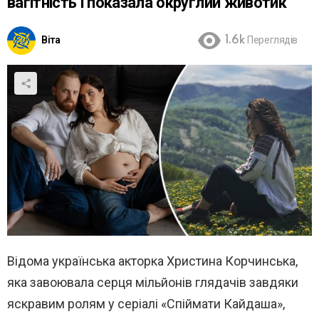
вагітність і показала округлий животик
Віта
1.6k
Переглядів
Відома українська акторка Христина Корчинська,
яка завоювала серця мільйонів глядачів завдяки
яскравим ролям у серіалі «Спіймати Кайдаша»,