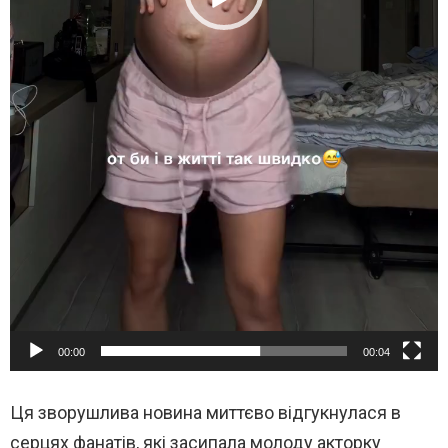
00:00
00:04
Ця зворушлива новина миттєво відгукнулася в
серцях фанатів, які засипала молоду акторку