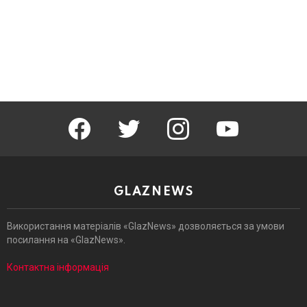
facebook
twitter
instagram
youtube
GLAZNEWS
Використання матеріалів «GlazNews» дозволяється за умови
посилання на «GlazNews».
Контактна інформація