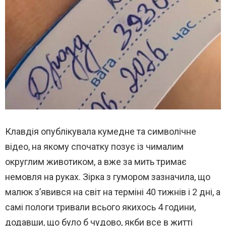
Клавдія опублікувала кумедне та символічне
відео, на якому спочатку позує із чималим
округлим животиком, а вже за мить тримає
немовля на руках. Зірка з гумором зазначила, що
малюк з’явився на світ на терміні 40 тижнів і 2 дні, а
самі пологи тривали всього якихось 4 години,
додавши, що було б чудово, якби все в житті