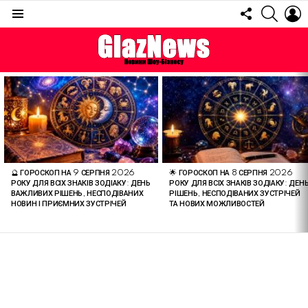
FOLLOW
SEARC
L
US
Menu
ОСТАННІ
СТАТТІ
🔮 ГОРОСКОП НА 9 СЕРПНЯ 2026
🌟 ГОРОСКОП НА 8 СЕРПНЯ 2026
РОКУ ДЛЯ ВСІХ ЗНАКІВ ЗОДІАКУ: ДЕНЬ
РОКУ ДЛЯ ВСІХ ЗНАКІВ ЗОДІАКУ: ДЕН
ВАЖЛИВИХ РІШЕНЬ, НЕСПОДІВАНИХ
РІШЕНЬ, НЕСПОДІВАНИХ ЗУСТРІЧЕЙ
НОВИН І ПРИЄМНИХ ЗУСТРІЧЕЙ
ТА НОВИХ МОЖЛИВОСТЕЙ