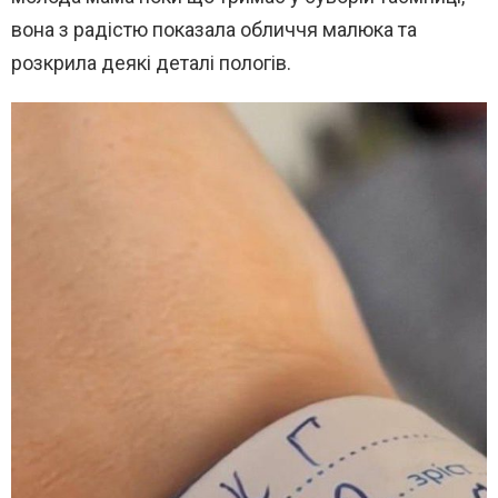
вона з радістю показала обличчя малюка та
розкрила деякі деталі пологів.