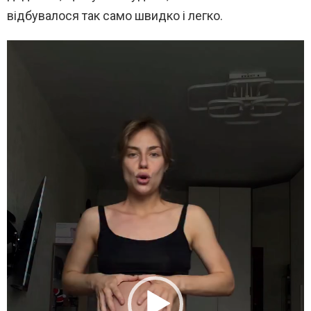
відбувалося так само швидко і легко.
В
и
д
е
о
п
л
е
е
р