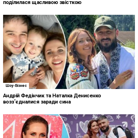
поділилася щасливою звісткою
Шоу-Бізнес
Андрій Федінчик та Наталка Денисенко
возз’єдналися заради сина