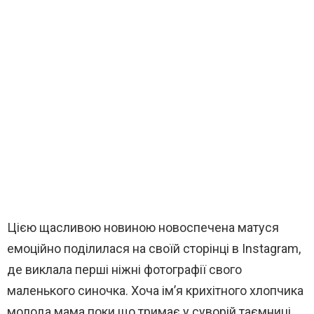
Цією щасливою новиною новоспечена матуся
емоційно поділилася на своїй сторінці в Instagram,
де виклала перші ніжні фотографії свого
маленького синочка. Хоча ім’я крихітного хлопчика
молода мама поки що тримає у суворій таємниці,