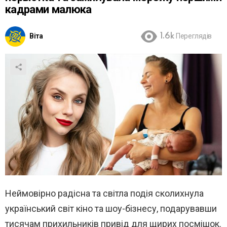
кадрами малюка
Віта
1.6k
Переглядів
Неймовірно радісна та світла подія сколихнула
український світ кіно та шоу-бізнесу, подарувавши
тисячам прихильників привід для щирих посмішок.