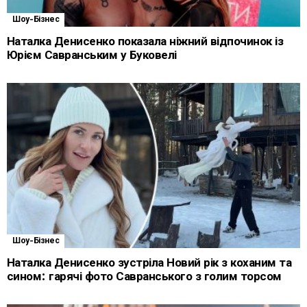
Шоу-Бізнес
Наталка Денисенко показала ніжний відпочинок із
Юрієм Савранським у Буковелі
Шоу-Бізнес
Наталка Денисенко зустріла Новий рік з коханим та
сином: гарячі фото Савранського з голим торсом